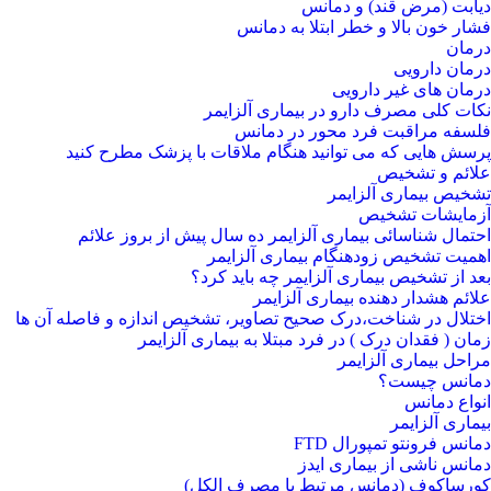
دیابت (مرض قند) و دمانس
فشار خون بالا و خطر ابتلا به دمانس
درمان
درمان دارویی
درمان های غیر دارویی
نکات کلی مصرف دارو در بیماری آلزایمر
فلسفه مراقبت فرد محور در دمانس
پرسش هایی که می توانید هنگام ملاقات با پزشک مطرح کنید
علائم و تشخیص
تشخیص بیماری آلزایمر
آزمایشات تشخیص
احتمال شناسائی بیماری آلزایمر ده سال پیش از بروز علائم
اهمیت تشخیص زودهنگام بیماری آلزایمر
بعد از تشخیص بیماری آلزایمر چه باید کرد؟
علائم هشدار دهنده بیماری آلزایمر
اختلال در شناخت،درک صحیح تصاویر، تشخیص اندازه و فاصله آن ها
زمان ( فقدان درک ) در فرد مبتلا به بیماری آلزایمر
مراحل بیماری آلزایمر
دمانس چیست؟
انواع دمانس
بیماری آلزایمر
دمانس فرونتو تمپورال FTD
دمانس ناشی از بیماری ایدز
کورساکوف (دمانس مرتبط با مصرف الکل)