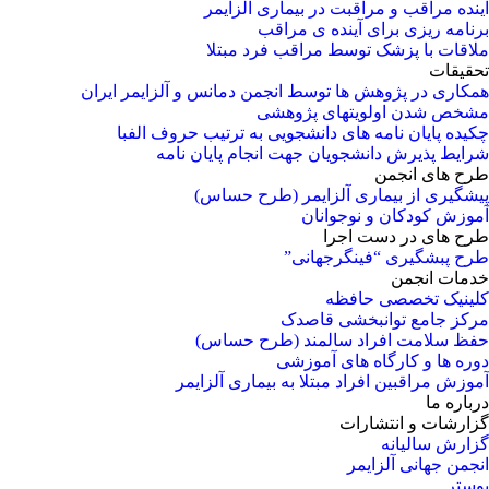
آینده مراقب و مراقبت در بیماری آلزایمر
برنامه ریزی برای آینده ی مراقب
ملاقات با پزشک توسط مراقب فرد مبتلا
تحقیقات
همکاری در پژوهش ها توسط انجمن دمانس و آلزایمر ایران
مشخص شدن اولویتهای پژوهشی
چکیده پایان نامه های دانشجویی به ترتیب حروف الفبا
شرایط پذیرش دانشجویان جهت انجام پایان نامه
طرح های انجمن
پیشگیری از بیماری آلزایمر (طرح حساس)
آموزش کودکان و نوجوانان
طرح های در دست اجرا
طرح پبشگیری “فینگرجهانی”
خدمات انجمن
کلینیک تخصصی حافظه
مرکز جامع توانبخشی قاصدک
حفظ سلامت افراد سالمند (طرح حساس)
دوره ها و کارگاه های آموزشی
آموزش مراقبین افراد مبتلا به بیماری آلزایمر
درباره ما
گزارشات و انتشارات
گزارش سالیانه
انجمن جهانی آلزایمر
پوستر