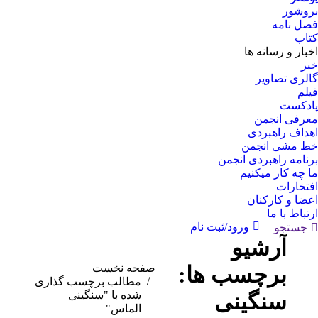
بروشور
فصل نامه
کتاب
اخبار و رسانه ها
خبر
گالری تصاویر
فیلم
پادکست
معرفی انجمن
اهداف راهبردی
خط مشی انجمن
برنامه راهبردی انجمن
ما چه کار میکنیم
افتخارات
اعضا و کارکنان
ارتباط با ما
ورود/ثبت نام
جستجو:
جستجو
آرشیو
برچسب ها:
مکان شما:
صفحه نخست
مطالب برچسب گذاری
سنگینی
شده با "سنگینی
الماس"