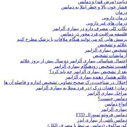
دیابت (مرض قند) و دمانس
فشار خون بالا و خطر ابتلا به دمانس
درمان
درمان دارویی
درمان های غیر دارویی
نکات کلی مصرف دارو در بیماری آلزایمر
فلسفه مراقبت فرد محور در دمانس
پرسش هایی که می توانید هنگام ملاقات با پزشک مطرح کنید
علائم و تشخیص
تشخیص بیماری آلزایمر
آزمایشات تشخیص
احتمال شناسائی بیماری آلزایمر ده سال پیش از بروز علائم
اهمیت تشخیص زودهنگام بیماری آلزایمر
بعد از تشخیص بیماری آلزایمر چه باید کرد؟
علائم هشدار دهنده بیماری آلزایمر
اختلال در شناخت،درک صحیح تصاویر، تشخیص اندازه و فاصله آن ها
زمان ( فقدان درک ) در فرد مبتلا به بیماری آلزایمر
مراحل بیماری آلزایمر
دمانس چیست؟
انواع دمانس
بیماری آلزایمر
دمانس فرونتو تمپورال FTD
دمانس ناشی از بیماری ایدز
کورساکوف (دمانس مرتبط با مصرف الکل)