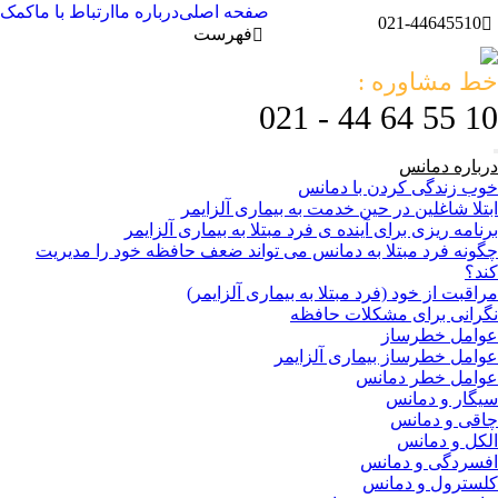
صفحه اصلی
درباره ما
ارتباط با ما
کمک
021-44645510
فهرست
خط مشاوره :
10 55 64 44 - 021
درباره دمانس
خوب زندگی کردن با دمانس
ابتلا شاغلین در حین خدمت به بیماری آلزایمر
برنامه ریزی برای آینده ی فرد مبتلا به بیماری آلزایمر
چگونه فرد مبتلا به دمانس می تواند ضعف حافظه خود را مدیریت
کند؟
مراقبت از خود (فرد مبتلا به بیماری آلزایمر)
نگرانی برای مشکلات حافظه
عوامل خطرساز
عوامل خطرساز بیماری آلزایمر
عوامل خطر دمانس
سیگار و دمانس
چاقی و دمانس
الکل و دمانس
افسردگی و دمانس
کلسترول و دمانس