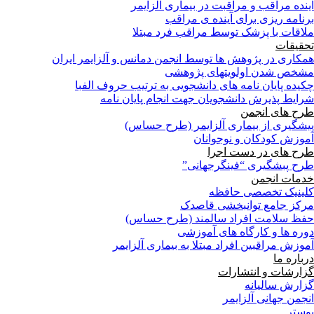
آینده مراقب و مراقبت در بیماری آلزایمر
برنامه ریزی برای آینده ی مراقب
ملاقات با پزشک توسط مراقب فرد مبتلا
تحقیقات
همکاری در پژوهش ها توسط انجمن دمانس و آلزایمر ایران
مشخص شدن اولویتهای پژوهشی
چکیده پایان نامه های دانشجویی به ترتیب حروف الفبا
شرایط پذیرش دانشجویان جهت انجام پایان نامه
طرح های انجمن
پیشگیری از بیماری آلزایمر (طرح حساس)
آموزش کودکان و نوجوانان
طرح های در دست اجرا
طرح پبشگیری “فینگرجهانی”
خدمات انجمن
کلینیک تخصصی حافظه
مرکز جامع توانبخشی قاصدک
حفظ سلامت افراد سالمند (طرح حساس)
دوره ها و کارگاه های آموزشی
آموزش مراقبین افراد مبتلا به بیماری آلزایمر
درباره ما
گزارشات و انتشارات
گزارش سالیانه
انجمن جهانی آلزایمر
پوستر