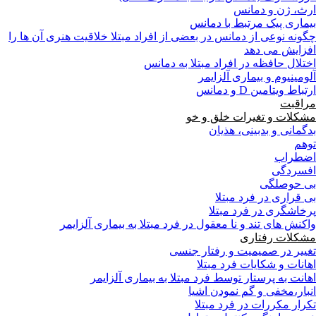
ارث، ژن و دمانس
بیماری پیک مرتبط با دمانس
چگونه نوعی از دمانس در بعضی از افراد مبتلا خلاقیت هنری آن ها را
افزایش می دهد
اختلال حافظه در افراد مبتلا به دمانس
آلومینیوم و بیماری آلزایمر
ارتباط ویتامین D و دمانس
مراقبت
مشکلات و تغیرات خلق و خو
بدگمانی و بدبینی، هذیان
توهم
اضطراب
افسردگی
بی حوصلگی
بی قراری در فرد مبتلا
پرخاشگری در فرد مبتلا
واکنش های تند و نا معقول در فرد مبتلا به بیماری آلزایمر
مشکلات رفتاری
تغییر در صمیمیت و رفتار جنسی
اهانات و شکایات فرد مبتلا
اهانت به پرستار توسط فرد مبتلا به بیماری آلزایمر
انبار،مخفی و گم نمودن اشیا
تکرار مکررات در فرد مبتلا