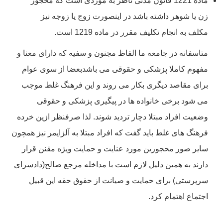
ماده 1221 قانون مدنی ناظر به موردی است که محجور
زن یا شوهر داشته باشد در اینصورت زوج یا زوجه نیز
مکلف به انجام تکلیف مقرر در ماده 1219 است.
متاسفانه در جامعه ما الفاظ مجنون و سفیه که دارای معنا و
مفهوم کاملا پزشکی و حقوقی می باشدبعضا از سوی عوام
برای مقاصد دیگری بکار می روند و این فرهنگ غلط موجب
می شود برخی خانواده ها در پیگیری پزشکی و حقوقی
وضعیت افراد مبتلا دچار تردید شوند. لذا صرفنظر ازین خرده
فرهنگ های غلط باید گفت که افراد مبتلا به آلزایمر نیز همچون
سایر صور محجورین مورد عنایت و حمایت ویژه مقنن قرار
دارند به همین دلیل لازم است با مداخله مرجع صالح(دادسرای
سرپرستی) برای حمایت و صیانت از حقوق حقه این قبیل
اجتماع اهتمام کرد.