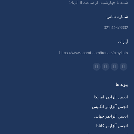
شنبه تا چهارشنبه، از ساعت 8 الی14
شماره تماس
021-44673332
آپارات
https://www.aparat.com/iranalz/playlists
ما را دنبال کنید در:
اینستاگرام
ایمیل
واتساپ
تلگرام
باز
باز
باز
باز
پیوند ها
کردن
کردن
کردن
کردن
برگه
برگه
برگه
برگه
انجمن آلزایمر آمریکا
در
در
در
در
انجمن آلزایمر انگلیس
پنجره
پنجره
پنجره
پنجره
انجمن آلرایمر چهانی
جدید
جدید
جدید
جدید
انجمن آلزایمر کانادا