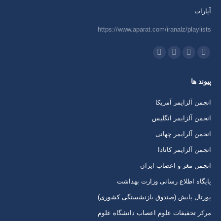
آپارات
https://www.aparat.com/iranalz/playlists
ما را دنبال کنید در:
اینستاگرام
ایمیل
واتساپ
تلگرام
باز
باز
باز
باز
پیوند ها
کردن
کردن
کردن
کردن
برگه
برگه
برگه
برگه
انجمن آلزایمر آمریکا
در
در
در
در
انجمن آلزایمر انگلیس
پنجره
پنجره
پنجره
پنجره
انجمن آلرایمر چهانی
جدید
جدید
جدید
جدید
انجمن آلزایمر کانادا
انجمن مغز و اعصاب ایران
پایگاه اطلاع رسانی وزارت بهداشت
پورتال پایش (صندوق بازنشستگی کشوری)
مرکز تحقیقات علوم اعصاب دانشگاه علوم