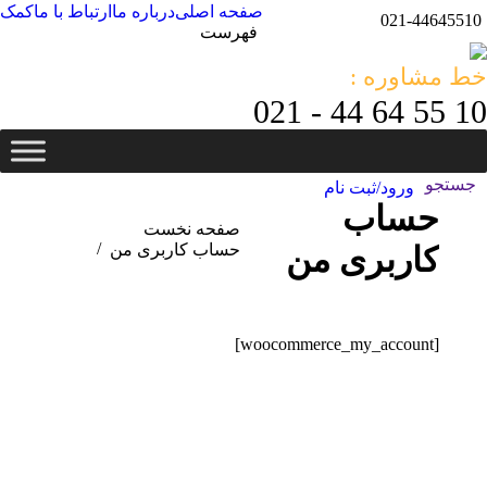
صفحه اصلی
درباره ما
ارتباط با ما
کمک
021-44645510
فهرست
خط مشاوره :
10 55 64 44 - 021
جستجو
جستجو:
ورود/ثبت نام
حساب
مکان شما:
صفحه نخست
کاربری من
حساب کاربری من
[woocommerce_my_account]