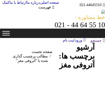
صفحه اصلی
درباره ما
ارتباط با ما
کمک
021-44645510
فهرست
خط مشاوره :
10 55 64 44 - 021
ورود/ثبت نام
جستجو:
جستجو
آرشیو
مکان شما:
صفحه نخست
برچسب ها:
مطالب برچسب گذاری
شده با "آتروفی مغز"
آتروفی مغز
بهمن
30
1399