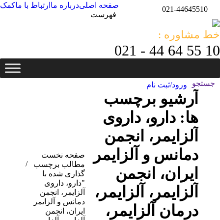
صفحه اصلی
درباره ما
ارتباط با ما
کمک
021-44645510
فهرست
خط مشاوره :
10 55 64 44 - 021
جستجو
جستجو:
ورود/ثبت نام
آرشیو برچسب
ها:
دارو، داروی
آلزایمر، انجمن
دمانس و آلزایمر
مکان شما:
صفحه نخست
مطالب برچسب
ایران، انجمن
گذاری شده با
"دارو، داروی
آلزایمر، آلزایمر،
آلزایمر، انجمن
دمانس و آلزایمر
درمان آلزایمر،
ایران، انجمن