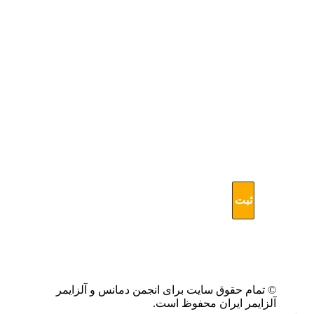
جدیدترین
و
آخرین
اخبار
مرتبط
با
آلزایمر
مطلع
شوید
© تمام حقوق سایت برای انجمن دمانس و آلزایمر
آلزایمر ایران محفوظ است.