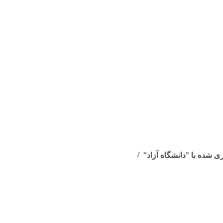
شده با "دانشگاه آزاد"
گروهي بر
بردهاي
د مبتلايان