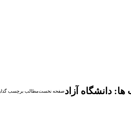
 ها:
دانشگاه آزاد
مکان شما:
صفحه نخست
مطالب برچسب گذاری 
بارداری با بیماری آلزایمر
اثربخشي درمان شناختي رفتاري 
شتن دیدگاه
سلامت روان، احساس گناه و راه
مقابله با استرس مراقبان خويشاون
برای دریافت درجه دکترای حرفه
ای پزشکی (M.D)بررسی ارتباط بارداری با
به بیماری آلزايمر
ر (با رویکرد مطالعه تاثیر دراز