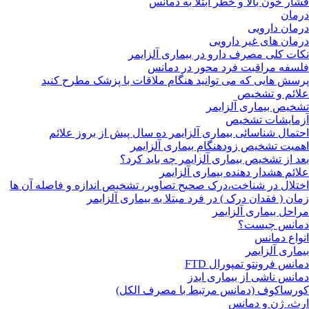
فشار خون بالا و خطر ابتلا به دمانس
درمان
درمان دارویی
درمان های غیر دارویی
نکات کلی مصرف دارو در بیماری آلزایمر
فلسفه مراقبت فرد محور در دمانس
پرسش هایی که می توانید هنگام ملاقات با پزشک مطرح کنید
علائم و تشخیص
تشخیص بیماری آلزایمر
آزمایشات تشخیص
احتمال شناسائی بیماری آلزایمر ده سال پیش از بروز علائم
اهمیت تشخیص زودهنگام بیماری آلزایمر
بعد از تشخیص بیماری آلزایمر چه باید کرد؟
علائم هشدار دهنده بیماری آلزایمر
اختلال در شناخت،درک صحیح تصاویر، تشخیص اندازه و فاصله آن ها
زمان ( فقدان درک ) در فرد مبتلا به بیماری آلزایمر
مراحل بیماری آلزایمر
دمانس چیست؟
انواع دمانس
بیماری آلزایمر
دمانس فرونتو تمپورال FTD
دمانس ناشی از بیماری ایدز
کورساکوف (دمانس مرتبط با مصرف الکل)
ارث، ژن و دمانس