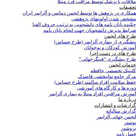
ملاقات با پزشک توسط مراقب فرد مبتلا
تحقیقات
همکاری در پژوهش ها توسط انجمن دمانس و آلزایمر ایران
مشخص شدن اولویتهای پژوهشی
چکیده پایان نامه های دانشجویی به ترتیب حروف الفبا
شرایط پذیرش دانشجویان جهت انجام پایان نامه
طرح های انجمن
پیشگیری از بیماری آلزایمر (طرح حساس)
آموزش کودکان و نوجوانان
طرح های در دست اجرا
طرح پبشگیری “فینگرجهانی”
خدمات انجمن
کلینیک تخصصی حافظه
مرکز جامع توانبخشی قاصدک
حفظ سلامت افراد سالمند (طرح حساس)
دوره ها و کارگاه های آموزشی
آموزش مراقبین افراد مبتلا به بیماری آلزایمر
درباره ما
گزارشات و انتشارات
گزارش سالیانه
انجمن جهانی آلزایمر
پوستر
بروشور
فصل نامه