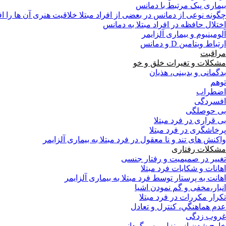
بیماری پیک مرتبط با دمانس
چگونه نوعی از دمانس در بعضی از افراد مبتلا خلاقیت هنری آن ها را 
اختلال حافظه در افراد مبتلا به دمانس
آلومینیوم و بیماری آلزایمر
ارتباط ویتامین D و دمانس
مراقبت
مشکلات و تغیرات خلق و خو
بدگمانی و بدبینی، هذیان
توهم
اضطراب
افسردگی
بی حوصلگی
بی قراری در فرد مبتلا
پرخاشگری در فرد مبتلا
واکنش های تند و نا معقول در فرد مبتلا به بیماری آلزایمر
مشکلات رفتاری
تغییر در صمیمیت و رفتار جنسی
اهانات و شکایات فرد مبتلا
اهانت به پرستار توسط فرد مبتلا به بیماری آلزایمر
انبار،مخفی و گم نمودن اشیا
تکرار مکررات در فرد مبتلا
عدم هماهنگي، كنترل و تعادل
غروب زدگی
خارج شدن از منزل و سرگردانی