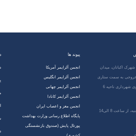
س
پیوند ها
د
شهرک اکباتان، میدان
انجمن آلزایمر آمریکا
د
 خروجی به سمت ستاری
انجمن آلزایمر انگلیس
پ
ی شهرداری ناحیه 6
انجمن آلرایمر چهانی
م
انجمن آلزایمر کانادا
ا
انجمن مغز و اعصاب ایران
 از ساعت 8 الی14
پایگاه اطلاع رسانی وزارت بهداشت
س
پورتال پایش (صندوق بازنشستگی
د
کشوری)