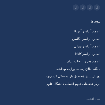
ما را دنبال کنید در:
اینستاگرام
ایمیل
واتساپ
تلگرام
باز
باز
باز
باز
پیوند ها
کردن
کردن
کردن
کردن
برگه
برگه
برگه
برگه
انجمن آلزایمر آمریکا
در
در
در
در
انجمن آلزایمر انگلیس
پنجره
پنجره
پنجره
پنجره
انجمن آلرایمر چهانی
جدید
جدید
جدید
جدید
انجمن آلزایمر کانادا
انجمن مغز و اعصاب ایران
پایگاه اطلاع رسانی وزارت بهداشت
پورتال پایش (صندوق بازنشستگی کشوری)
مرکز تحقیقات علوم اعصاب دانشگاه علوم
نماد اعتماد