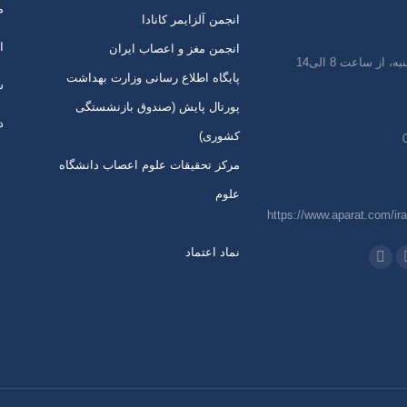
م
انجمن آلزایمر کانادا
ا
انجمن مغز و اعصاب ایران
 از ساعت 8 الی14
پایگاه اطلاع رسانی وزارت بهداشت
س
پورتال پایش (صندوق بازنشستگی
د
کشوری)
مرکز تحقیقات علوم اعصاب دانشگاه
علوم
https://www.aparat.com/ira
نماد اعتماد
 در:
اتساپ
تلگرام
از
باز
ردن
کردن
رگه
برگه
ر
در
نجره
پنجره