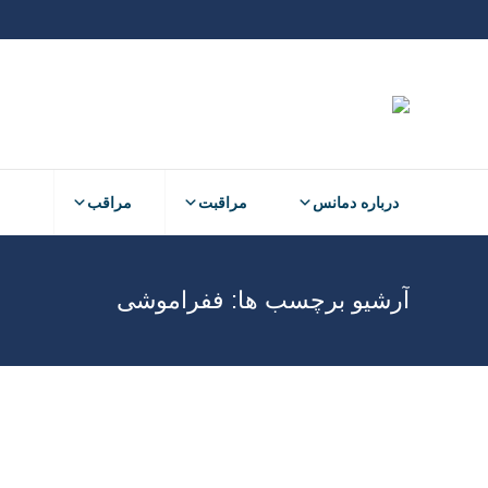
درباره دمانس
مراقبت
مراقب
آرشیو برچسب ها:
ففراموشی
اضطراب در فرد مبتلا به بیماری آلزایمر
الفبای دمانس
نوشتن دیدگاه
گاهی اضطرابها ناشي از تغييرات داخل مغز