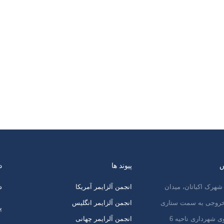
س
پیوند ها
د
شهرک اکباتان، میدان
انجمن آلزایمر آمریکا
د
 خروجی به سمت ستاری
انجمن آلزایمر انگلیس
پ
ی شهرداری ناحیه 6
انجمن آلرایمر چهانی