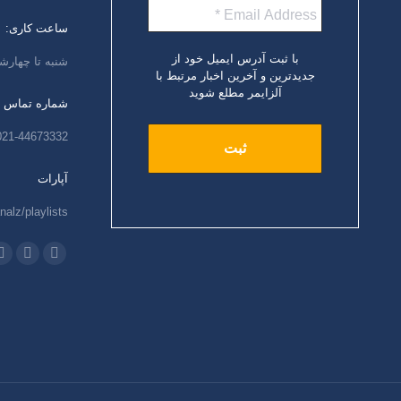
ساعت کاری:
با ثبت آدرس ایمیل خود از
شنبه تا چهارشنبه،
جدیدترین و آخرین اخبار مرتبط با
آلزایمر مطلع شوید
شماره تماس
021-44673332
آپارات
nalz/playlists
ما را دنبال کنید
اینستاگرام
ایمیل
و
باز
باز
ب
کردن
کردن
ک
برگه
برگه
ب
در
در
د
پنجره
پنجره
پ