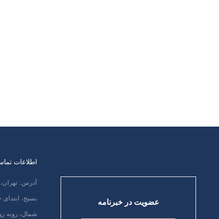
است. گاهی نیز از احساسات واقعي
مربوط به فقدان يا تنش. در افراد مبتلا،
احساسات واقعي كه از عدم آگاهي فرد
نسبت به مكان، يا اتفاقات پیرامونش مي
باشد، مي تواند منجر به اضطراب دائم و
هميشگي وي گردد. بعضي از افراد مبتلا نیز
احساس مي كنند كه…
ادامه مطلب
اطلاعات تما
آدرس: تهران، 
بسیج، ابتدای
عضویت در خبرنامه
شمال، روبه رو