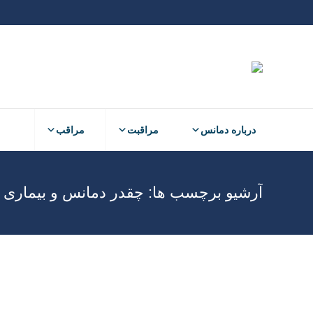
درباره دمانس
مراقبت
مراقب
آرشیو برچسب ها:
چقدر دمانس و بیماری آ
ماه جهانی 2021 – 1400 با انجمن آلزایمر بوشهر
استان ها
نوشتن دیدگاه
لینک گروه واتساپی به مناسبت ماه جهانی آلزایمر با حضور