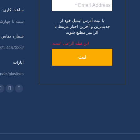
ساعت کاری:
با ثبت آدرس ایمیل خود از
شنبه تا چهارشنبه،
جدیدترین و آخرین اخبار مرتبط با
آلزایمر مطلع شوید
شماره تماس
این فیلد الزامی است.
021-44673332
آپارات
nalz/playlists
ما را دنبال کنید
اینستاگرام
ایمیل
و
باز
باز
ب
کردن
کردن
ک
برگه
برگه
ب
در
در
د
پنجره
پنجره
پ