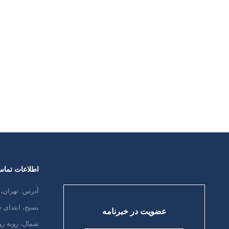
اساتید و متخصصین :
https://chat.whatsapp.com/I4XAD0Vso62Fp9QRcN3YHz
بنر استندی طراحی، چاپ و نصب شده در محل ساختمان
مبارک در بوشهر (مجموعه ۲۰ واحدی دفاتر اداری، تجاری و
محل استقرار دفتر انجمن آلزایمر) پاسخ کارشناس ارشد
سلامت سالمندی (آقای علی سلیمان نژاد) به سوالات مردم
درباره دمانس و…
ادامه مطلب
اطلاعات تما
آدرس: تهران، 
بسیج، ابتدای
عضویت در خبرنامه
شمال، روبه رو