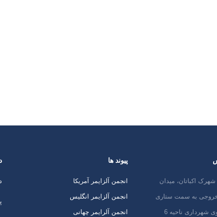
س
پیوند ها
د
شهرک اکباتان، میدان
انجمن آلزایمر آمریکا
د
 خروجی به سمت ستاری
انجمن آلزایمر انگلیس
پ
ی شهرداری ناحیه 6
انجمن آلرایمر چهانی