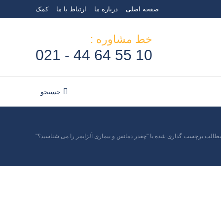
صفحه اصلی
درباره ما
ارتباط با ما
کمک
خط مشاوره :
10 55 64 44 - 021
جستجو
جستجو:
طالب برچسب گذاری شده با "چقدر دمانس و بیماری آلزایمر را می شناسید؟"