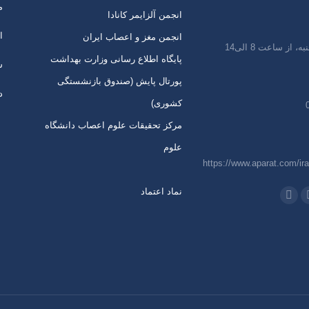
م
انجمن آلزایمر کانادا
ا
انجمن مغز و اعصاب ایران
 از ساعت 8 الی14
پایگاه اطلاع رسانی وزارت بهداشت
س
پورتال پایش (صندوق بازنشستگی
د
کشوری)
مرکز تحقیقات علوم اعصاب دانشگاه
علوم
https://www.aparat.com/ira
نماد اعتماد
 در:
اتساپ
تلگرام
از
باز
ردن
کردن
رگه
برگه
ر
در
نجره
پنجره