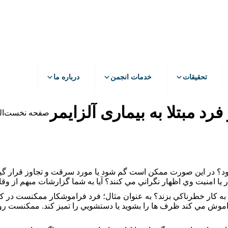
قب
پیشگیری
تحقیقات
خدمات انجمن
تحقیقات
خدمات انجمن
درباره ما
فرد مبتلا به بیماری آلزایمر
مکان شما:
صفحه نخست
ال
ي شود؟ در اين صورت ممکن است گم شود يا مورد سرقت و تجاوز قرار گ
 يا امنيت وي اظهار نگراني مي كنند؟‌ آيا به شما گزارشات مبهم از وقا
ست به كار خطرناكي بزند؟ به عنوان مثال؛ فرد فراموشكار ممكنست در ك
موش مي كند ظرف ها را بشويد يا دستشويي را تميز كند. ممكنست روزنامه