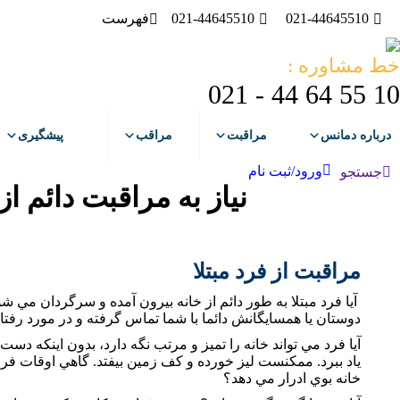
021-44645510
021-44645510
فهرست
درباره دمانس
مراقبت
مرا
خط مشاوره :
10 55 64 44 - 021
درباره دمانس
مراقبت
مراقب
پیشگیری
ورود/ثبت نام
جستجو:
جستجو
نیاز به مراقبت دائم از 
مراقبت از فرد مبتلا
آيا فرد مبتلا به طور دائم از خانه بيرون آمده و سرگردان م
دوستان يا همسايگانش دائما با شما تماس گرفته و در مورد رفتار
آيا فرد مي تواند خانه را تميز و مرتب نگه دارد، بدون اينكه د
ياد ببرد. ممكنست ليز خورده و كف زمين بيفتد. گاهي اوقات فرا
خانه بوي ادرار مي دهد؟