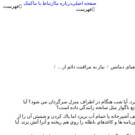
صفحه اصلی
درباره ما
ارتباط با ما
کمک
فهرست
جستجو:
جستجو
ورود/ثبت نام
درباره ما
فهرست
فبای دمانس
نیاز به مراقبت دائم از…
يرد. آيا شب هنگام در اطراف منزل سرگردان مي شود؟ آيا
يع ناگوار مثل سانحه رانندگي داده است؟
ف آشپزخانه يا حمام آب بريزد اما پاك كردن و شستن آن را از
 ها و كاغذهاي باطله را روي هم ريخته و آنرا آتش بزند. آيا