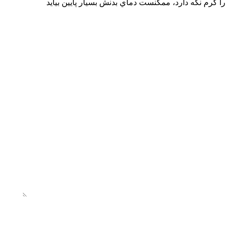
ا گرم نگه دارد، ممكنست دماي بدنش بسيار پايين بيايد