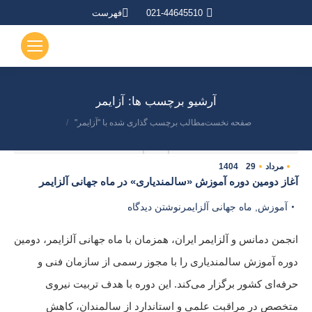
021-44645510
فهرست
آرشیو برچسب ها:
آزایمر
صفحه نخست
مطالب برچسب گذاری شده با "آزایمر"
مکان شما:
مرداد
29
1404
آغاز دومین دوره آموزش «سالمندیاری» در ماه جهانی آلزایمر
آموزش
,
ماه جهانی آلزایمر
نوشتن دیدگاه
انجمن دمانس و آلزایمر ایران، همزمان با ماه جهانی آلزایمر، دومین
دوره آموزش سالمندیاری را با مجوز رسمی از سازمان فنی و
حرفه‌ای کشور برگزار می‌کند. این دوره با هدف تربیت نیروی
متخصص در مراقبت علمی و استاندارد از سالمندان، کاهش