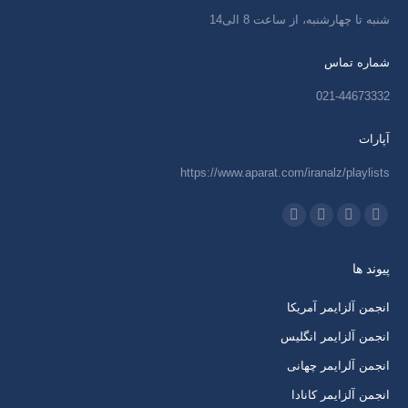
شنبه تا چهارشنبه، از ساعت 8 الی14
شماره تماس
021-44673332
آپارات
https://www.aparat.com/iranalz/playlists
ما را دنبال کنید در:
اینستاگرام
ایمیل
واتساپ
تلگرام
باز
باز
باز
باز
پیوند ها
کردن
کردن
کردن
کردن
برگه
برگه
برگه
برگه
انجمن آلزایمر آمریکا
در
در
در
در
انجمن آلزایمر انگلیس
پنجره
پنجره
پنجره
پنجره
انجمن آلرایمر چهانی
جدید
جدید
جدید
جدید
انجمن آلزایمر کانادا