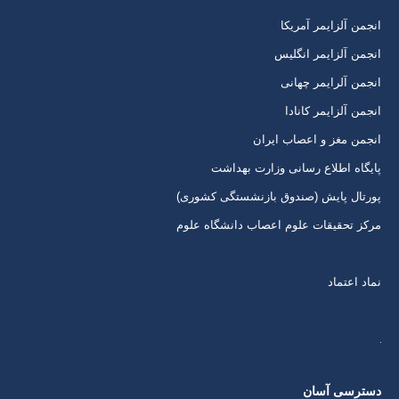
برگه
برگه
برگه
برگه
انجمن آلزایمر آمریکا
در
در
در
در
انجمن آلزایمر انگلیس
پنجره
پنجره
پنجره
پنجره
انجمن آلرایمر چهانی
جدید
جدید
جدید
جدید
انجمن آلزایمر کانادا
انجمن مغز و اعصاب ایران
پایگاه اطلاع رسانی وزارت بهداشت
پورتال پایش (صندوق بازنشستگی کشوری)
مرکز تحقیقات علوم اعصاب دانشگاه علوم
نماد اعتماد
دسترسی آسان