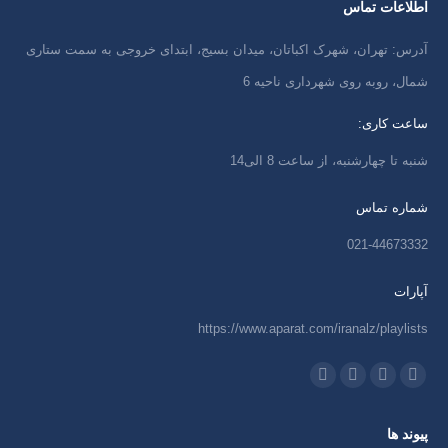
اطلاعات تماس
آدرس: تهران، شهرک اکباتان، میدان بسیج، ابتدای خروجی به سمت ستاری
شمال، روبه روی شهرداری ناحیه 6
ساعت کاری:
شنبه تا چهارشنبه، از ساعت 8 الی14
شماره تماس
021-44673332
آپارات
https://www.aparat.com/iranalz/playlists
ما را دنبال کنید در:
اینستاگرام
ایمیل
واتساپ
تلگرام
باز
باز
باز
باز
پیوند ها
کردن
کردن
کردن
کردن