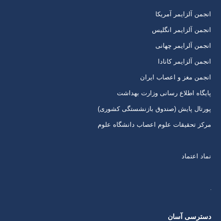
برگه
برگه
برگه
برگه
انجمن آلزایمر آمریکا
در
در
در
در
انجمن آلزایمر انگلیس
پنجره
پنجره
پنجره
پنجره
انجمن آلرایمر چهانی
جدید
جدید
جدید
جدید
انجمن آلزایمر کانادا
انجمن مغز و اعصاب ایران
پایگاه اطلاع رسانی وزارت بهداشت
پورتال پایش (صندوق بازنشستگی کشوری)
مرکز تحقیقات علوم اعصاب دانشگاه علوم
نماد اعتماد
دسترسی آسان