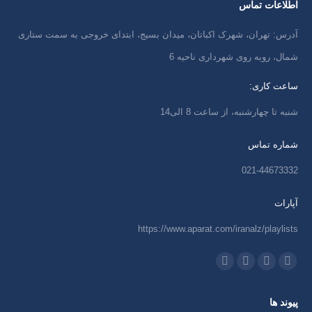
اطلاعات تماس
آدرس: تهران، شهرک اکباتان، میدان بسیج، ابتدای خروجی به سمت ستاری
شمال، روبه روی شهرداری ناحیه 6
ساعت کاری:
شنبه تا چهارشنبه، از ساعت 8 الی14
شماره تماس
021-44673332
آپارات
https://www.aparat.com/iranalz/playlists
ما را دنبال کنید در:
اینستاگرام
ایمیل
واتساپ
تلگرام
باز
باز
باز
باز
پیوند ها
کردن
کردن
کردن
کردن