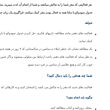
هر فعالیتی که مغز شما را به چالش میکشد و شما از انجام آن لذت میبرید، من
جدول سودوکو یا دبلنا همه به فعال بودن مغز کمک میکنند. فراگیری یک زبان جدی
شواهد
فعالیت های ذهنی مانند مطالعه، بازیهای فکری، حل کردن جدول سودوکو یا بازی 
کمک نمایند.
یک مطالعه نشان داد، خطر ابتلاء به دمانس در سالمندانی که ۴ روز در هفته جدول حل میکنند، ۴۷% کمتر از افرادیست که در هفته فقط یک بار جدول حل میکنند.
به نظر میاید که فعالیت های ذهنی باعث ارتباط بین سلولی میشوند و اگر چنین 
خوب کار کند و هیچ علائمی از دمانس در فرد دیده نشود.
شما چه هدفی را باید دنبال کنید؟
فعالیت های جدید که مغز را به چالش می کشد را امتحان کنید و به کارهائی که در 
چگونه باید انجام دهید؟
مجله، روزنامه و کتاب مطالعه کنید