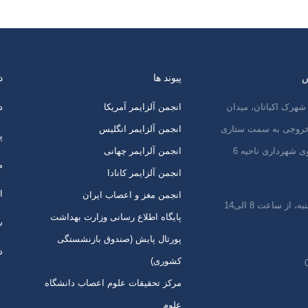
س
پیوند ها
د
شهرک اکباتان، میدان
انجمن آلزایمر آمریکا
د
 خروجی به سمت ستاری
انجمن آلزایمر انگلیس
پ
ی شهرداری ناحیه 6
انجمن آلرایمر چهانی
م
انجمن آلزایمر کانادا
ا
انجمن مغز و اعصاب ایران
 از ساعت 8 الی14
پایگاه اطلاع رسانی وزارت بهداشت
س
پورتال پایش (صندوق بازنشستگی
د
کشوری)
مرکز تحقیقات علوم اعصاب دانشگاه
علوم