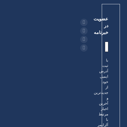
عضویت
در
خبرنامه
با
ثبت
آدرس
ایمیل
خود
از
جدیدترین
و
آخرین
اخبار
مرتبط
با
آلزایمر