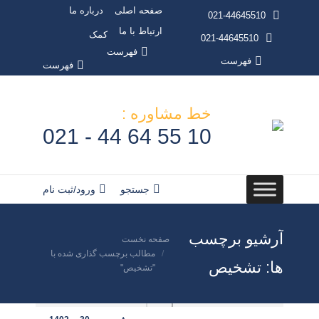
صفحه اصلی
درباره ما
021-44645510
ارتباط با ما
کمک
021-44645510
فهرست
فهرست
فهرست
خط مشاوره :
10 55 64 44 - 021
جستجو:
جستجو
ورود/ثبت نام
آرشیو برچسب
مکان شما:
صفحه نخست
مطالب برچسب گذاری شده با
ها:
تشخیص
"تشخیص"