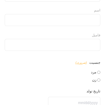
اطلاعات
اسم
فردی
(ضروری)
فامیل
جنسیت
(ضروری)
مرد
زن
تاریخ تولد