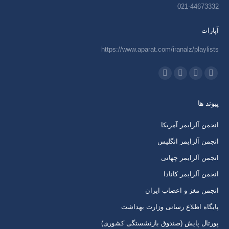
021-44673332
آپارات
https://www.aparat.com/iranalz/playlists
ما را دنبال کنید در:
اینستاگرام
ایمیل
واتساپ
تلگرام
باز
باز
باز
باز
پیوند ها
کردن
کردن
کردن
کردن
برگه
برگه
برگه
برگه
انجمن آلزایمر آمریکا
در
در
در
در
انجمن آلزایمر انگلیس
پنجره
پنجره
پنجره
پنجره
انجمن آلرایمر چهانی
جدید
جدید
جدید
جدید
انجمن آلزایمر کانادا
انجمن مغز و اعصاب ایران
پایگاه اطلاع رسانی وزارت بهداشت
پورتال پایش (صندوق بازنشستگی کشوری)