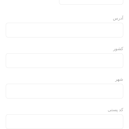
MM
slash
آدرس
DD
slash
YYYY
کشور
شهر
کد پستی