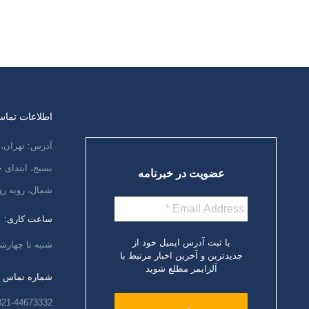
اطلاعات تما
آدرس: تهران، 
بسیج، ابتدای
عضویت در خبرنامه
شمال، روبه رو
ساعت کاری:
با ثبت آدرس ایمیل خود از
شنبه تا چهارشنبه،
جدیدترین و آخرین اخبار مرتبط با
آلزایمر مطلع شوید
شماره تماس
021-44673332