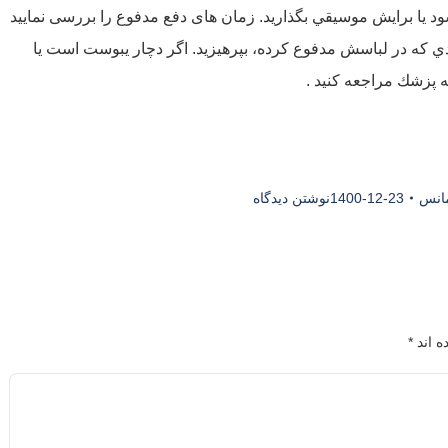
 يا برايش موسيقي بگذاريد. زمان های دفع مدفوع را بررسی نمایید
دي كه در لباسش مدفوع كرده، بپرهيزيد. اگر دچار يبوست است يا
پزشك مراجعه كنيد .
مانس
1400-12-23
نوشتن دیدگاه
ه اند
*