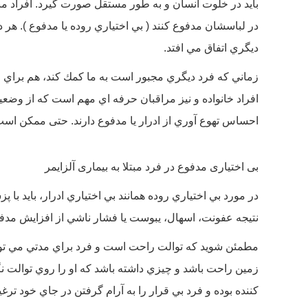
بايد در خلوت انسان و به طور مستقل صورت گيرد. افراد مبتل
در لباسشان مدفوع كنند ( بي اختياري روده يا مدفوع ).
هر د
ديگري اتفاق مي افتد.
زماني كه فرد ديگري مجبور است به ما كمك كند، هم براي فر
افراد خانواده و نیز مراقبان حرفه اي مهم است كه از وضعي
احساس تهوع آوري از ادرار يا مدفوع دارند. حتی ممكن است
بی اختیاری مدفوع در فرد مبتلا به بیماری آلزایمر
در مورد بي اختياري روده همانند بي اختياري ادرار، بايد 
نتيجه عفونت، اسهال، يبوست يا فشار ناشي از افزايش مد
مطمئن شويد كه توالت راحت است و فرد براي مدتي مي تواند 
زمين راحت باشد و چيزي داشته باشد كه او را روي توالت نگ
كننده بوده و فرد بي قرار را به آرام گرفتن در جاي خود ترغ