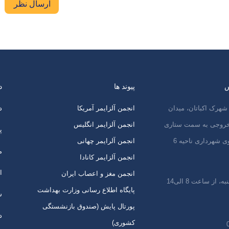
ارسال نظر
س
پیوند ها
د
شهرک اکباتان، میدان
انجمن آلزایمر آمریکا
د
 خروجی به سمت ستاری
انجمن آلزایمر انگلیس
پ
ی شهرداری ناحیه 6
انجمن آلرایمر چهانی
م
انجمن آلزایمر کانادا
ا
انجمن مغز و اعصاب ایران
 از ساعت 8 الی14
پایگاه اطلاع رسانی وزارت بهداشت
س
پورتال پایش (صندوق بازنشستگی
د
کشوری)