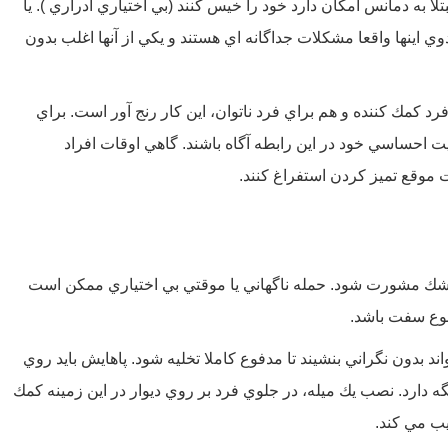
ا به دمانس امكان دارد خود را خيس كنند (بي اختياري ادراري ). يا
وي اينها واقعا مشكلات جداگانه اي هستند و يكي از آنها اغلب بدون
د كمك كننده و هم براي فرد ناتوان، اين كار رنج آور است.
براي
ت احساسي خود در اين رابطه آگاه باشند. گاهي اوقات افراد
 موقع تميز كردن استفراغ كنند.
با پزشك مشورت شود. حمله ناگهاني يا موقتي بي اختياري ممكن است
فوع سفت باشد.
بدون نگراني بنشيند تا مدفوع کاملا تخليه شود. پاهايش بايد روي
ه دارد. نصب يك ميله، در جلوي فرد بر روي ديوار در اين زمينه كمك
يب مي كند.