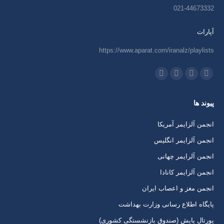
021-44673332
آپارات
https://www.aparat.com/iranalz/playlists
ما را دنبال کنید در:
اینستاگرام
ایمیل
واتساپ
تلگرام
باز
باز
باز
باز
پیوند ها
کردن
کردن
کردن
کردن
برگه
برگه
برگه
برگه
انجمن آلزایمر آمریکا
در
در
در
در
انجمن آلزایمر انگلیس
پنجره
پنجره
پنجره
پنجره
انجمن آلرایمر چهانی
جدید
جدید
جدید
جدید
انجمن آلزایمر کانادا
انجمن مغز و اعصاب ایران
پایگاه اطلاع رسانی وزارت بهداشت
پورتال پایش (صندوق بازنشستگی کشوری)