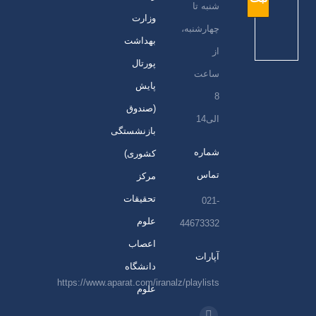
شنبه تا
وزارت
چهارشنبه،
بهداشت
از
پورتال
ساعت
پایش
8
(صندوق
الی14
بازنشستگی
شماره
کشوری)
تماس
مرکز
تحقیقات
021-
علوم
44673332
اعصاب
آپارات
دانشگاه
https://www.aparat.com/iranalz/playlists
علوم
ما را دنبال کنید در: