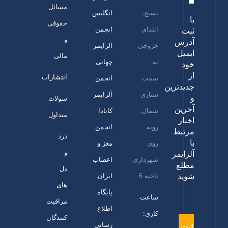
مسائل
بسیج،
انگلیس
با
حقوقی
ابتدای
انجمن
ثبت
و
آدرس
خروجی
آلرایمر
ایمیل
مالی
به
چهانی
خود
از
انتشارات
سمت
انجمن
جدیدترین
ستاری
آلزایمر
و
سولات
آخرین
شمال،
کانادا
متداول
اخبار
روبه
انجمن
مرتبط
درد
با
روی
مغز و
و
آلزایمر
شهرداری
اعصاب
مطلع
دل
ناحیه 6
ایران
شوید
های
پایگاه
ساعت
مراقبت
اطلاع
کاری:
کنندگان
رسانی