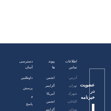
اسفند 1400 با سلام و احترام نظر به اینکه به روزهای
پایانی سال و خانه تکانی ها نزدیک میشویم، خوشحال
میشویم داروهای مازاد و غیرقابل استفاده خود را در
اختیار انجمن قرار دهید، تا به…
ادامه مطلب
اطلاعات
پیوند
دسترسی
تماس
ها
آسان
آدرس:
انجمن
داوطلبین
عضویت
تهران،
آلزایمر
پرسش
در
شهرک
آمریکا
و
خبرنامه
اکباتان،
انجمن
پاسخ
میدان
آلزایمر