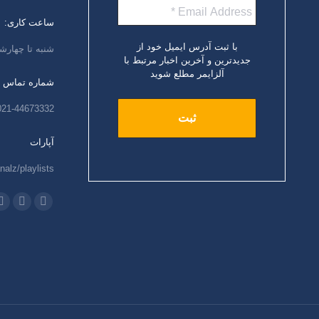
ساعت کاری:
با ثبت آدرس ایمیل خود از
شنبه تا چهارشنبه،
جدیدترین و آخرین اخبار مرتبط با
آلزایمر مطلع شوید
شماره تماس
021-44673332
آپارات
nalz/playlists
ما را دنبال کنید
اینستاگرام
ایمیل
و
باز
باز
ب
کردن
کردن
ک
برگه
برگه
ب
در
در
د
پنجره
پنجره
پ