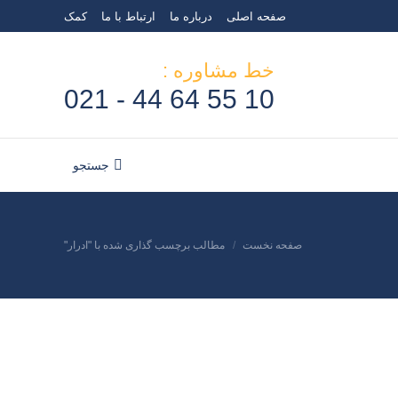
صفحه اصلی
درباره ما
ارتباط با ما
کمک
خط مشاوره :
10 55 64 44 - 021
جستجو
جستجو:
صفحه نخست
مطالب برچسب گذاری شده با "ادرار"
مکان شما: