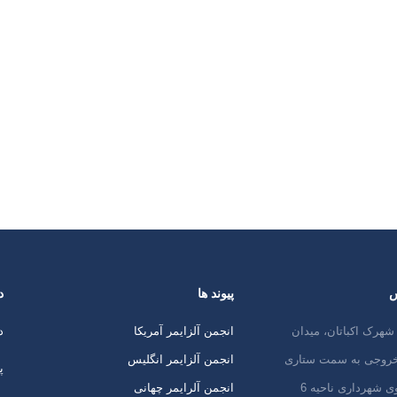
ارتباط با مراقبت هاي فردي نیاز
وجه به آسيب مغزش متغير است.
ر مراحل ابتدايي بيماري قادر
از خود مراقبت كند، اما ممكن
يج به خود بي توجهي كرده و
ازمند كمك كامل باشد. اغلب
ب
س
پیوند ها
د
شهرک اکباتان، میدان
انجمن آلزایمر آمریکا
د
 خروجی به سمت ستاری
انجمن آلزایمر انگلیس
پ
ی شهرداری ناحیه 6
انجمن آلرایمر چهانی