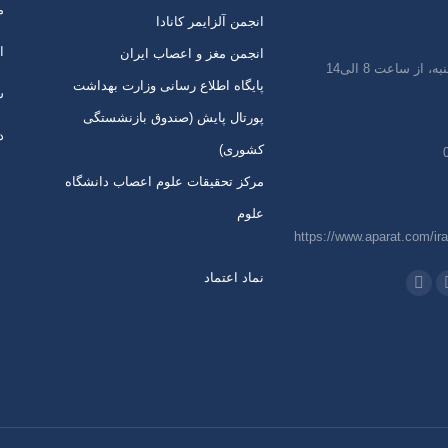
م
انجمن آلزایمر کانادا
ا
انجمن مغز و اعصاب ایران
 از ساعت 8 الی14
پایگاه اطلاع رسانی وزارت بهداشت
س
پورتال پایش (صندوق بازنشستگی
د
کشوری)
مرکز تحقیقات علوم اعصاب دانشگاه
علوم
https://www.aparat.com/ira
نماد اعتماد
 در:
اتساپ
تلگرام
از
باز
ردن
کردن
رگه
برگه
ر
در
نجره
پنجره