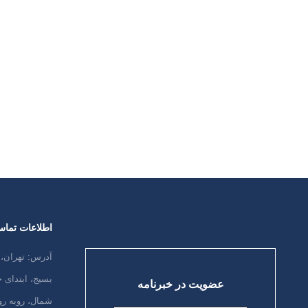
کم یا تراوش بعد از ادرار یا از بین رفتن
آلزایمر در 
کامل کنترل ادرار باشد. انواع مختلفی از
دارد، با ت
بی اختیاری ادرار وجود دارد. احتمالا شایع
فرد مبتلا د
ترین آن در افراد مبتلا به دمانس، مثانه پر
خواهد بود 
کار است، که احساس نیاز ناگهانی و شدید
است به تدر
برای رفتن به توالت و تکرر…
سرانجام ني
مشكلات…
ادامه مطلب
ادامه مطل
اطلاعات تما
آدرس: تهران، 
بسیج، ابتدای
عضویت در خبرنامه
شمال، روبه رو