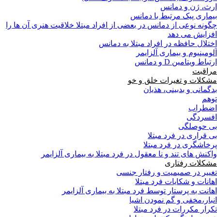
ارث، ژن و دمانس
بیماری پیک مرتبط با دمانس
چگونه نوعی از دمانس در بعضی از افراد مبتلا خلاقیت هنری آن ها را
افزایش می دهد
اختلال حافظه در افراد مبتلا به دمانس
آلومینیوم و بیماری آلزایمر
ارتباط ویتامین D و دمانس
مراقبت
مشکلات و تغیرات خلق و خو
بدگمانی و بدبینی، هذیان
توهم
اضطراب
افسردگی
بی حوصلگی
بی قراری در فرد مبتلا
پرخاشگری در فرد مبتلا
واکنش های تند و نا معقول در فرد مبتلا به بیماری آلزایمر
مشکلات رفتاری
تغییر در صمیمیت و رفتار جنسی
اهانات و شکایات فرد مبتلا
اهانت به پرستار توسط فرد مبتلا به بیماری آلزایمر
انبار،مخفی و گم نمودن اشیا
تکرار مکررات در فرد مبتلا