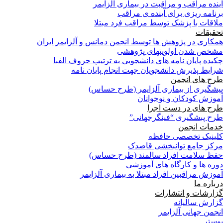
آینده مراقب و مراقبت در بیماری آلزایمر
برنامه ریزی برای آینده ی مراقب
ملاقات با پزشک توسط مراقب فرد مبتلا
تحقیقات
همکاری در پژوهش ها توسط انجمن دمانس و آلزایمر ایران
مشخص شدن اولویتهای پژوهشی
چکیده پایان نامه های دانشجویی به ترتیب حروف الفبا
شرایط پذیرش دانشجویان جهت انجام پایان نامه
طرح های انجمن
پیشگیری از بیماری آلزایمر (طرح حساس)
آموزش کودکان و نوجوانان
طرح های در دست اجرا
طرح پبشگیری “فینگرجهانی”
خدمات انجمن
کلینیک تخصصی حافظه
مرکز جامع توانبخشی قاصدک
حفظ سلامت افراد سالمند (طرح حساس)
دوره ها و کارگاه های آموزشی
آموزش مراقبین افراد مبتلا به بیماری آلزایمر
درباره ما
گزارشات و انتشارات
گزارش سالیانه
انجمن جهانی آلزایمر
پوستر