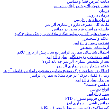
دیابت (مرض قند) و دمانس
فشار خون بالا و خطر ابتلا به دمانس
درمان
درمان دارویی
درمان های غیر دارویی
نکات کلی مصرف دارو در بیماری آلزایمر
فلسفه مراقبت فرد محور در دمانس
پرسش هایی که می توانید هنگام ملاقات با پزشک مطرح کنید
علائم و تشخیص
تشخیص بیماری آلزایمر
آزمایشات تشخیص
احتمال شناسائی بیماری آلزایمر ده سال پیش از بروز علائم
اهمیت تشخیص زودهنگام بیماری آلزایمر
بعد از تشخیص بیماری آلزایمر چه باید کرد؟
علائم هشدار دهنده بیماری آلزایمر
اختلال در شناخت،درک صحیح تصاویر، تشخیص اندازه و فاصله آن ها
زمان ( فقدان درک ) در فرد مبتلا به بیماری آلزایمر
مراحل بیماری آلزایمر
دمانس چیست؟
انواع دمانس
بیماری آلزایمر
دمانس فرونتو تمپورال FTD
دمانس ناشی از بیماری ایدز
کورساکوف (دمانس مرتبط با مصرف الکل)