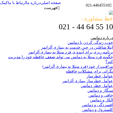
صفحه اصلی
درباره ما
ارتباط با ما
کمک
021-44645510
فهرست
خط مشاوره :
10 55 64 44 - 021
درباره دمانس
خوب زندگی کردن با دمانس
ابتلا شاغلین در حین خدمت به بیماری آلزایمر
برنامه ریزی برای آینده ی فرد مبتلا به بیماری آلزایمر
چگونه فرد مبتلا به دمانس می تواند ضعف حافظه خود را مدیریت
کند؟
مراقبت از خود (فرد مبتلا به بیماری آلزایمر)
نگرانی برای مشکلات حافظه
عوامل خطرساز
عوامل خطرساز بیماری آلزایمر
عوامل خطر دمانس
سیگار و دمانس
چاقی و دمانس
الکل و دمانس
افسردگی و دمانس
کلسترول و دمانس