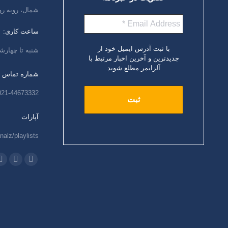
شمال، روبه رو
ساعت کاری:
با ثبت آدرس ایمیل خود از
شنبه تا چهارشنبه،
جدیدترین و آخرین اخبار مرتبط با
آلزایمر مطلع شوید
شماره تماس
021-44673332
آپارات
nalz/playlists
ما را دنبال کنید
اینستاگرام
ایمیل
و
باز
باز
ب
کردن
کردن
ک
برگه
برگه
ب
در
در
د