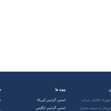
س
پیوند ها
د
شهرک اکباتان، میدان
انجمن آلزایمر آمریکا
د
 خروجی به سمت ستاری
انجمن آلزایمر انگلیس
پ