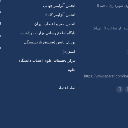
ی شهرداری ناحیه 6
انجمن آلرایمر چهانی
م
انجمن آلزایمر کانادا
ا
انجمن مغز و اعصاب ایران
 از ساعت 8 الی14
پایگاه اطلاع رسانی وزارت بهداشت
س
پورتال پایش (صندوق بازنشستگی
د
کشوری)
مرکز تحقیقات علوم اعصاب دانشگاه
علوم
https://www.aparat.com/ira
نماد اعتماد
 در:
اتساپ
تلگرام
از
باز
ردن
کردن
رگه
برگه
ر
در