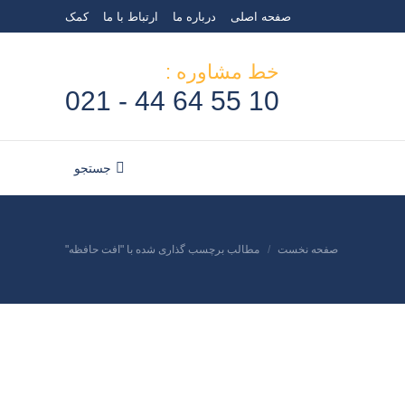
صفحه اصلی
درباره ما
ارتباط با ما
کمک
خط مشاوره :
10 55 64 44 - 021
جستجو
جستجو:
صفحه نخست
مطالب برچسب گذاری شده با "افت حافظه"
مکان شما: