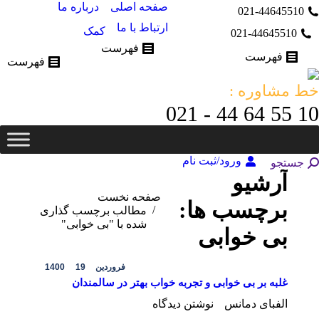
صفحه اصلی
درباره ما
021-44645510
ارتباط با ما
کمک
021-44645510
فهرست
فهرست
فهرست
خط مشاوره :
10 55 64 44 - 021
ورود/ثبت نام
جستجو:
جستجو
آرشیو
مکان شما:
صفحه نخست
برچسب ها:
مطالب برچسب گذاری
شده با "بی خوابی"
بی خوابی
فروردین
19
1400
غلبه بر بی خوابی و تجربه خواب بهتر در سالمندان
الفبای دمانس
نوشتن دیدگاه