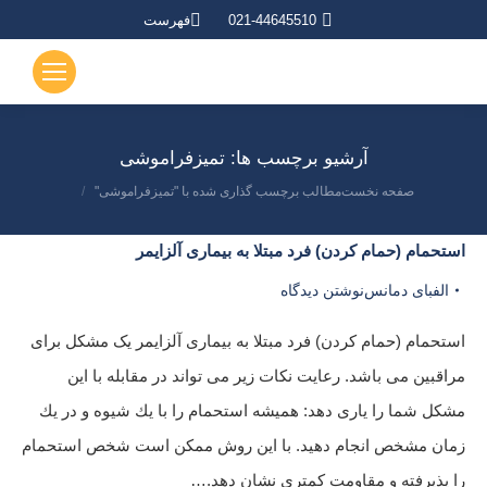
021-44645510
فهرست
آرشیو برچسب ها:
تمیزفراموشی
صفحه نخست
مطالب برچسب گذاری شده با "تمیزفراموشی"
مکان شما:
استحمام (حمام کردن) فرد مبتلا به بیماری آلزایمر
الفبای دمانس
نوشتن دیدگاه
استحمام (حمام کردن) فرد مبتلا به بیماری آلزایمر یک مشکل برای
مراقبین می باشد. رعایت نکات زیر می تواند در مقابله با این
مشکل شما را یاری دهد: هميشه استحمام را با يك شيوه و در يك
زمان مشخص انجام دهيد. با اين روش ممكن است شخص استحمام
را پذیرفته و مقاومت كمتري نشان دهد.…