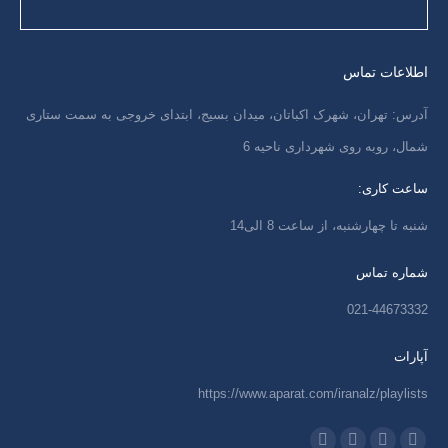
اطلاعات تماس
آدرس: تهران، شهرک اکباتان، میدان بسیج، ابتدای خروجی به سمت ستاری
شمال، روبه روی شهرداری ناحیه 6
ساعت کاری:
شنبه تا چهارشنبه، از ساعت 8 الی14
شماره تماس
021-44673332
آپارات
https://www.aparat.com/iranalz/playlists
ما را دنبال کنید در: