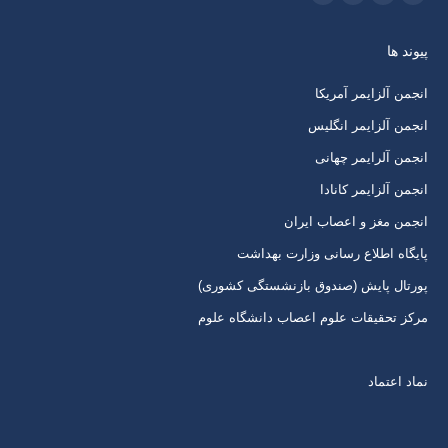
اینستاگرام
ایمیل
واتساپ
تلگرام
باز
باز
باز
باز
پیوند ها
کردن
کردن
کردن
کردن
برگه
برگه
برگه
برگه
انجمن آلزایمر آمریکا
در
در
در
در
انجمن آلزایمر انگلیس
پنجره
پنجره
پنجره
پنجره
انجمن آلرایمر چهانی
جدید
جدید
جدید
جدید
انجمن آلزایمر کانادا
انجمن مغز و اعصاب ایران
پایگاه اطلاع رسانی وزارت بهداشت
پورتال پایش (صندوق بازنشستگی کشوری)
مرکز تحقیقات علوم اعصاب دانشگاه علوم
نماد اعتماد