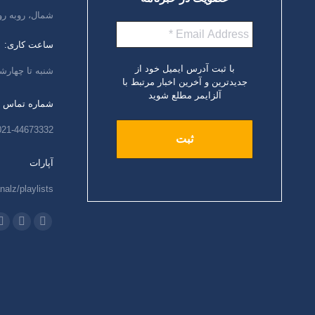
شمال، روبه رو
ساعت کاری:
با ثبت آدرس ایمیل خود از
شنبه تا چهارشنبه،
جدیدترین و آخرین اخبار مرتبط با
آلزایمر مطلع شوید
شماره تماس
021-44673332
آپارات
nalz/playlists
ما را دنبال کنید
اینستاگرام
ایمیل
و
باز
باز
ب
کردن
کردن
ک
برگه
برگه
ب
در
در
د