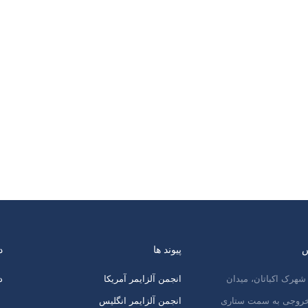
س
پیوند ها
د
شهرک اکباتان، میدان
انجمن آلزایمر آمریکا
د
 خروجی به سمت ستاری
انجمن آلزایمر انگلیس
پ