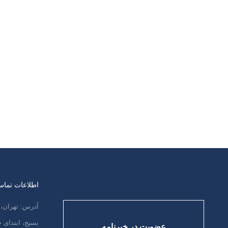
ای پزشکی (M.D)بررسی ارتباط بارداری با
بیماری آلزایمر (با رویکرد مطالعه تاثیر دراز
مدت پدیده میکروشیمریسم بر پیشگیری از
بیماری های استحاله)دانشگاه آزاد اسلامی
، واحد نجف آباد، دانشکده پزشکی استاد
راهنما: دکتر امیر حسین زاده استاد
مشاور: دکتر رویا رضوی نگارش: کیوان
محمدی پاییز 1386 چكيده :…
ادامه مطلب
اطلاعات تما
آدرس: تهران، 
بسیج، ابتدای
عضویت در خبرنامه