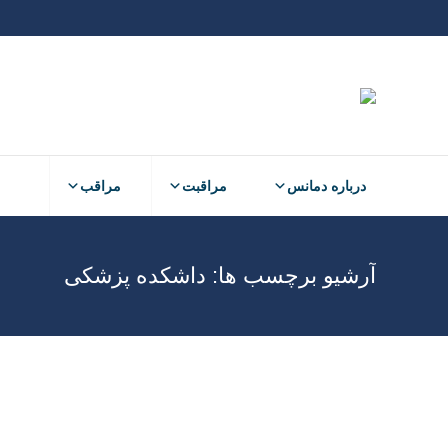
درباره دمانس
مراقبت
مراقب
آرشیو برچسب ها:
داشکده پزشکی
بررسی ارتباط بارداری با بیماری آلزایمر
پژوهش
نوشتن دیدگاه
پايان نامه برای دریافت درجه دکترای حرفه