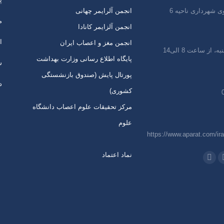
ی شهرداری ناحیه 6
انجمن آلرایمر چهانی
م
انجمن آلزایمر کانادا
ا
انجمن مغز و اعصاب ایران
 از ساعت 8 الی14
پایگاه اطلاع رسانی وزارت بهداشت
س
پورتال پایش (صندوق بازنشستگی
د
کشوری)
مرکز تحقیقات علوم اعصاب دانشگاه
علوم
https://www.aparat.com/ira
نماد اعتماد
 در:
اتساپ
تلگرام
از
باز
ردن
کردن
رگه
برگه
ر
در