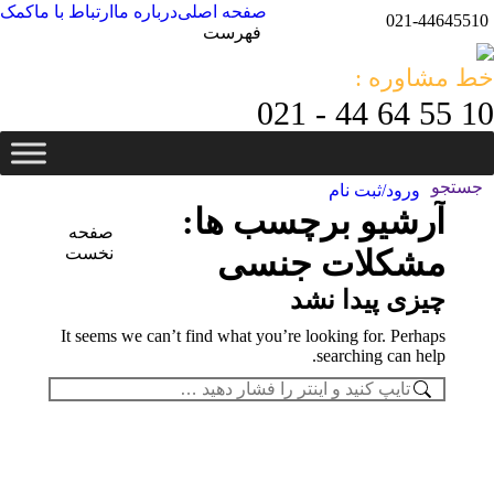
صفحه اصلی
درباره ما
ارتباط با ما
کمک
021-44645510
فهرست
خط مشاوره :
10 55 64 44 - 021
جستجو
جستجو:
ورود/ثبت نام
آرشیو برچسب ها:
صفحه
مکان شما:
مشکلات جنسی
نخست
چیزی پیدا نشد
It seems we can’t find what you’re looking for. Perhaps
searching can help.
جستجو: