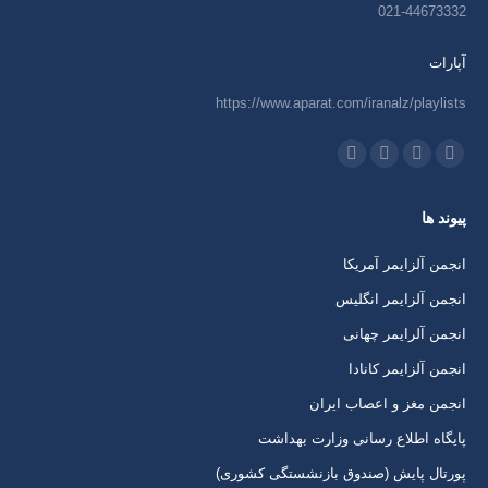
021-44673332
آپارات
https://www.aparat.com/iranalz/playlists
ما را دنبال کنید در:
اینستاگرام
ایمیل
واتساپ
تلگرام
باز
باز
باز
باز
پیوند ها
کردن
کردن
کردن
کردن
برگه
برگه
برگه
برگه
انجمن آلزایمر آمریکا
در
در
در
در
انجمن آلزایمر انگلیس
پنجره
پنجره
پنجره
پنجره
انجمن آلرایمر چهانی
جدید
جدید
جدید
جدید
انجمن آلزایمر کانادا
انجمن مغز و اعصاب ایران
پایگاه اطلاع رسانی وزارت بهداشت
پورتال پایش (صندوق بازنشستگی کشوری)