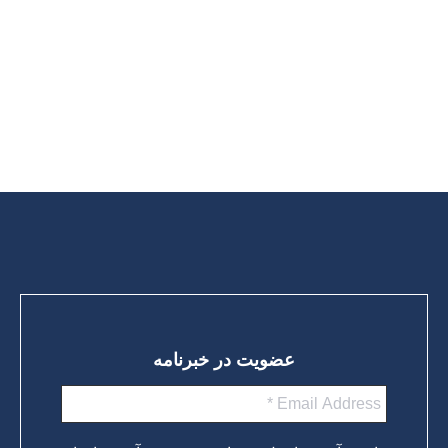
ورزش کنیم تا ازابتلا به دِمانس (اختلال شناخت و حافظه) پیشگیری
نمائیم مطالعات “تغییر در سبک زندگی” که تا به حال انجام شده
نشان می دهد بهترین کاری که برای کاهش خطر ابتلا به دمانس می
توان انجام داد، فعالیت بدنی منظم است. چندین مطالعه اثر ورزش
هوازی (ورزش هایی که ضربان قلب را افزایش…
ادامه مطلب
عضویت در خبرنامه