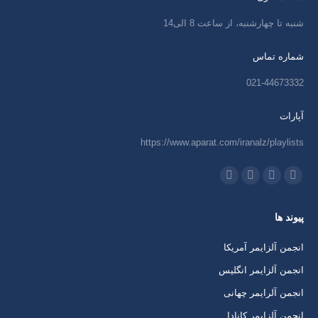
شنبه تا چهارشنبه، از ساعت 8 الی14
شماره تماس
021-44673332
آپارات
https://www.aparat.com/iranalz/playlists
ما را دنبال کنید در:
اینستاگرام
ایمیل
واتساپ
تلگرام
باز
باز
باز
باز
پیوند ها
کردن
کردن
کردن
کردن
برگه
برگه
برگه
برگه
انجمن آلزایمر آمریکا
در
در
در
در
انجمن آلزایمر انگلیس
پنجره
پنجره
پنجره
پنجره
انجمن آلرایمر چهانی
جدید
جدید
جدید
جدید
انجمن آلزایمر کانادا