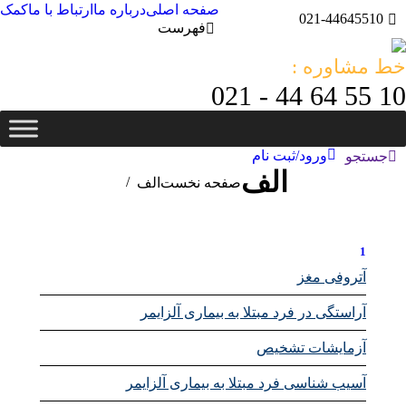
صفحه اصلی
درباره ما
ارتباط با ما
کمک
021-44645510
فهرست
خط مشاوره :
10 55 64 44 - 021
ورود/ثبت نام
جستجو:
جستجو
الف
مکان شما:
صفحه نخست
الف
1
آتروفی مغز
آراستگی در فرد مبتلا به بیماری آلزایمر
آزمایشات تشخیص
آسیب شناسی فرد مبتلا به بیماری آلزایمر