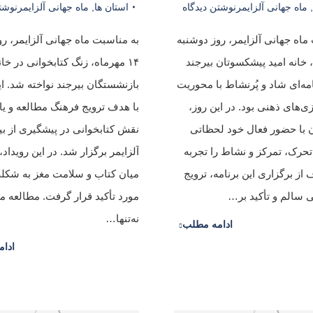
,
ماه جهانی آلزایمر
نوشتن دیدگاه
استان ها
,
ماه جهانی آلزایمر
نوشت
ماه جهانی آلزایمر، روز دوشنبه
به مناسبت ماه جهانی آلزایمر، ر
ه، خانه امید پیشکسوتان بیرجند
۱۴ مهرماه، زنگ کتابخوانی در خان
امه‌ای شاد و پُرنشاط با محوریت
بازنشستگان بیرجند نواخته شد. ای
ی‌های ذهنی بود. در این روز،
با هدف ترویج فرهنگ مطالعه و یا
 با حضور فعال خود لحظاتی
نقش کتابخوانی در پیشگیری از بی
حرک، تمرکز و نشاط را تجربه
آلزایمر برگزار شد. در این رویداد، 
 از برگزاری این برنامه، ترویج
میان کتاب و سلامت مغز به شکلی
 سالم و تأکید بر…
مورد تأکید قرار گرفت. مطالعه م
نه‌تنها…
ادامه مطلب
ادا