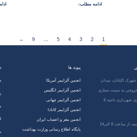
ادامه مطلب
ادا
→
9
…
5
4
3
2
1
س
پیوند ها
د
شهرک اکباتان، میدان
انجمن آلزایمر آمریکا
د
 خروجی به سمت ستاری
انجمن آلزایمر انگلیس
پ
ی شهرداری ناحیه 6
انجمن آلرایمر چهانی
م
انجمن آلزایمر کانادا
ا
انجمن مغز و اعصاب ایران
 از ساعت 8 الی14
پایگاه اطلاع رسانی وزارت بهداشت
س