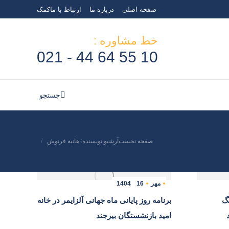
صفحه اصلی
درباره ما
ارتباط با ما
کمک
جستجو
جستجو:
خط مشاوره :
10 55 64 44 - 021
جستجو
جستجو:
صفحه نخست
آرشیو نویسنده: هانیه فرنوش
مکان شما:
مهر
16
1404
نگ
برنامه روز پایانی ماه جهانی آلزایمر در خانه
امید بازنشستگان بیرجند