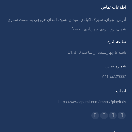
اطلاعات تماس
آدرس: تهران، شهرک اکباتان، میدان بسیج، ابتدای خروجی به سمت ستاری
شمال، روبه روی شهرداری ناحیه 6
ساعت کاری:
شنبه تا چهارشنبه، از ساعت 8 الی14
شماره تماس
021-44673332
آپارات
https://www.aparat.com/iranalz/playlists
ما را دنبال کنید در:
اینستاگرام
ایمیل
واتساپ
تلگرام
باز
باز
باز
باز