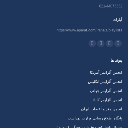
021-44673332
آپارات
https://www.aparat.com/iranalz/playlists
ما را دنبال کنید در:
اینستاگرام
ایمیل
واتساپ
تلگرام
باز
باز
باز
باز
پیوند ها
کردن
کردن
کردن
کردن
برگه
برگه
برگه
برگه
انجمن آلزایمر آمریکا
در
در
در
در
انجمن آلزایمر انگلیس
پنجره
پنجره
پنجره
پنجره
انجمن آلرایمر چهانی
جدید
جدید
جدید
جدید
انجمن آلزایمر کانادا
انجمن مغز و اعصاب ایران
پایگاه اطلاع رسانی وزارت بهداشت
پورتال پایش (صندوق بازنشستگی کشوری)