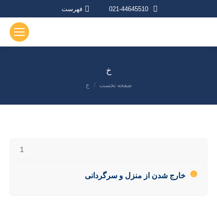
021-44645510
فهرست
خ
صفحه نخست
خ
مکان شما:
1
خارج شدن از منزل و سرگردانی