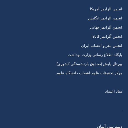
برگه
برگه
برگه
برگه
انجمن آلزایمر آمریکا
در
در
در
در
انجمن آلزایمر انگلیس
پنجره
پنجره
پنجره
پنجره
انجمن آلرایمر چهانی
جدید
جدید
جدید
جدید
انجمن آلزایمر کانادا
انجمن مغز و اعصاب ایران
پایگاه اطلاع رسانی وزارت بهداشت
پورتال پایش (صندوق بازنشستگی کشوری)
مرکز تحقیقات علوم اعصاب دانشگاه علوم
نماد اعتماد
دسترسی آسان