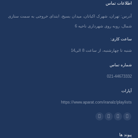
اطلاعات تماس
آدرس: تهران، شهرک اکباتان، میدان بسیج، ابتدای خروجی به سمت ستاری
شمال، روبه روی شهرداری ناحیه 6
ساعت کاری:
شنبه تا چهارشنبه، از ساعت 8 الی14
شماره تماس
021-44673332
آپارات
https://www.aparat.com/iranalz/playlists
ما را دنبال کنید در:
اینستاگرام
ایمیل
واتساپ
تلگرام
باز
باز
باز
باز
پیوند ها
کردن
کردن
کردن
کردن