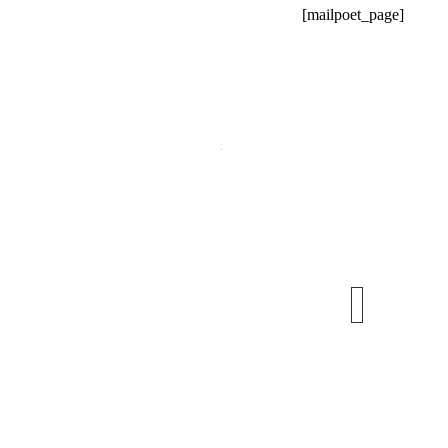
[mailpoet_page]
عضویت
در
خبرنامه
با
ثبت
آدرس
ایمیل
خود
از