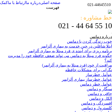
صفحه اصلی
درباره ما
ارتباط با ما
کمک
021-44645510
فهرست
خط مشاوره :
10 55 64 44 - 021
درباره دمانس
خوب زندگی کردن با دمانس
ابتلا شاغلین در حین خدمت به بیماری آلزایمر
برنامه ریزی برای آینده ی فرد مبتلا به بیماری آلزایمر
چگونه فرد مبتلا به دمانس می تواند ضعف حافظه خود را مدیریت
کند؟
مراقبت از خود (فرد مبتلا به بیماری آلزایمر)
نگرانی برای مشکلات حافظه
عوامل خطرساز
عوامل خطرساز بیماری آلزایمر
عوامل خطر دمانس
سیگار و دمانس
چاقی و دمانس
الکل و دمانس
افسردگی و دمانس
کلسترول و دمانس