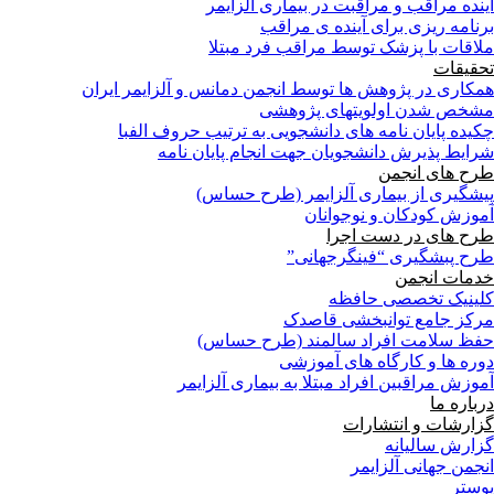
آینده مراقب و مراقبت در بیماری آلزایمر
برنامه ریزی برای آینده ی مراقب
ملاقات با پزشک توسط مراقب فرد مبتلا
تحقیقات
همکاری در پژوهش ها توسط انجمن دمانس و آلزایمر ایران
مشخص شدن اولویتهای پژوهشی
چکیده پایان نامه های دانشجویی به ترتیب حروف الفبا
شرایط پذیرش دانشجویان جهت انجام پایان نامه
طرح های انجمن
پیشگیری از بیماری آلزایمر (طرح حساس)
آموزش کودکان و نوجوانان
طرح های در دست اجرا
طرح پبشگیری “فینگرجهانی”
خدمات انجمن
کلینیک تخصصی حافظه
مرکز جامع توانبخشی قاصدک
حفظ سلامت افراد سالمند (طرح حساس)
دوره ها و کارگاه های آموزشی
آموزش مراقبین افراد مبتلا به بیماری آلزایمر
درباره ما
گزارشات و انتشارات
گزارش سالیانه
انجمن جهانی آلزایمر
پوستر