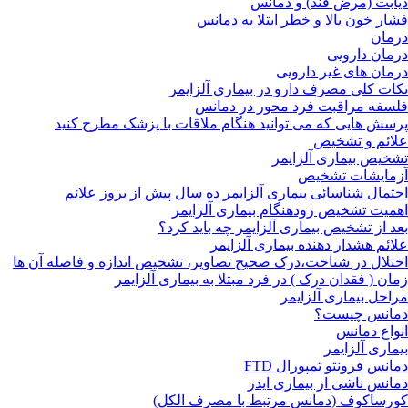
دیابت (مرض قند) و دمانس
فشار خون بالا و خطر ابتلا به دمانس
درمان
درمان دارویی
درمان های غیر دارویی
نکات کلی مصرف دارو در بیماری آلزایمر
فلسفه مراقبت فرد محور در دمانس
پرسش هایی که می توانید هنگام ملاقات با پزشک مطرح کنید
علائم و تشخیص
تشخیص بیماری آلزایمر
آزمایشات تشخیص
احتمال شناسائی بیماری آلزایمر ده سال پیش از بروز علائم
اهمیت تشخیص زودهنگام بیماری آلزایمر
بعد از تشخیص بیماری آلزایمر چه باید کرد؟
علائم هشدار دهنده بیماری آلزایمر
اختلال در شناخت،درک صحیح تصاویر، تشخیص اندازه و فاصله آن ها
زمان ( فقدان درک ) در فرد مبتلا به بیماری آلزایمر
مراحل بیماری آلزایمر
دمانس چیست؟
انواع دمانس
بیماری آلزایمر
دمانس فرونتو تمپورال FTD
دمانس ناشی از بیماری ایدز
کورساکوف (دمانس مرتبط با مصرف الکل)