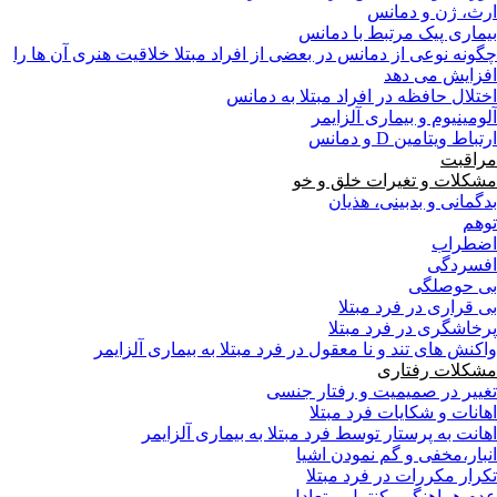
ارث، ژن و دمانس
بیماری پیک مرتبط با دمانس
چگونه نوعی از دمانس در بعضی از افراد مبتلا خلاقیت هنری آن ها را
افزایش می دهد
اختلال حافظه در افراد مبتلا به دمانس
آلومینیوم و بیماری آلزایمر
ارتباط ویتامین D و دمانس
مراقبت
مشکلات و تغیرات خلق و خو
بدگمانی و بدبینی، هذیان
توهم
اضطراب
افسردگی
بی حوصلگی
بی قراری در فرد مبتلا
پرخاشگری در فرد مبتلا
واکنش های تند و نا معقول در فرد مبتلا به بیماری آلزایمر
مشکلات رفتاری
تغییر در صمیمیت و رفتار جنسی
اهانات و شکایات فرد مبتلا
اهانت به پرستار توسط فرد مبتلا به بیماری آلزایمر
انبار،مخفی و گم نمودن اشیا
تکرار مکررات در فرد مبتلا
عدم هماهنگي، كنترل و تعادل