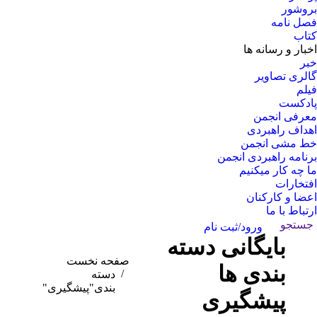
بروشور
فصل نامه
کتاب
اخبار و رسانه ها
خبر
گالری تصاویر
فیلم
پادکست
معرفی انجمن
اهداف راهبردی
خط مشی انجمن
برنامه راهبردی انجمن
ما چه کار میکنیم
افتخارات
اعضا و کارکنان
ارتباط با ما
جستجو:
جستجو
ورود/ثبت نام
بایگانی دسته
مکان شما:
صفحه نخست
بندی ها
دسته
بندی"پیشگیری"
پیشگیری