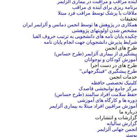
آینده مراقب و مراقبت در بیماری آلزایمر
برنامه ریزی برای آینده ی مراقب
ملاقات با پزشک توسط مراقب فرد مبتلا
تحقیقات
همکاری در پژوهش ها توسط انجمن دمانس و آلزایمر ایران
مشخص شدن اولویتهای پژوهشی
چکیده پایان نامه های دانشجویی به ترتیب حروف الفبا
شرایط پذیرش دانشجویان جهت انجام پایان نامه
طرح های انجمن
پیشگیری از بیماری آلزایمر (طرح حساس)
آموزش کودکان و نوجوانان
طرح های در دست اجرا
طرح پبشگیری “فینگرجهانی”
خدمات انجمن
کلینیک تخصصی حافظه
مرکز جامع توانبخشی قاصدک
حفظ سلامت افراد سالمند (طرح حساس)
دوره ها و کارگاه های آموزشی
آموزش مراقبین افراد مبتلا به بیماری آلزایمر
درباره ما
گزارشات و انتشارات
گزارش سالیانه
انجمن جهانی آلزایمر
پوستر