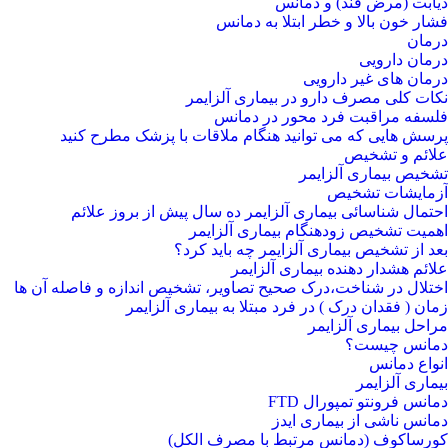
دیابت (مرض قند) و دمانس
فشار خون بالا و خطر ابتلا به دمانس
درمان
درمان دارویی
درمان های غیر دارویی
نکات کلی مصرف دارو در بیماری آلزایمر
فلسفه مراقبت فرد محور در دمانس
پرسش هایی که می توانید هنگام ملاقات با پزشک مطرح کنید
علائم و تشخیص
تشخیص بیماری آلزایمر
آزمایشات تشخیص
احتمال شناسائی بیماری آلزایمر ده سال پیش از بروز علائم
اهمیت تشخیص زودهنگام بیماری آلزایمر
بعد از تشخیص بیماری آلزایمر چه باید کرد؟
علائم هشدار دهنده بیماری آلزایمر
اختلال در شناخت،درک صحیح تصاویر، تشخیص اندازه و فاصله آن ها
زمان ( فقدان درک ) در فرد مبتلا به بیماری آلزایمر
مراحل بیماری آلزایمر
دمانس چیست؟
انواع دمانس
بیماری آلزایمر
دمانس فرونتو تمپورال FTD
دمانس ناشی از بیماری ایدز
کورساکوف (دمانس مرتبط با مصرف الکل)