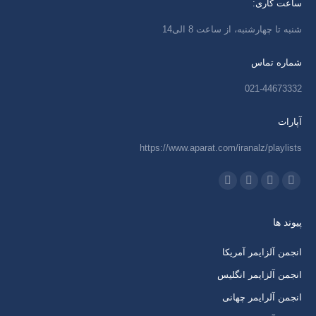
ساعت کاری:
شنبه تا چهارشنبه، از ساعت 8 الی14
شماره تماس
021-44673332
آپارات
https://www.aparat.com/iranalz/playlists
ما را دنبال کنید در:
اینستاگرام
ایمیل
واتساپ
تلگرام
باز
باز
باز
باز
پیوند ها
کردن
کردن
کردن
کردن
برگه
برگه
برگه
برگه
انجمن آلزایمر آمریکا
در
در
در
در
انجمن آلزایمر انگلیس
پنجره
پنجره
پنجره
پنجره
انجمن آلرایمر چهانی
جدید
جدید
جدید
جدید