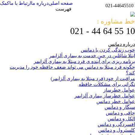
صفحه اصلی
درباره ما
ارتباط با ما
کمک
021-44645510
فهرست
خط مشاوره :
10 55 64 44 - 021
درباره دمانس
خوب زندگی کردن با دمانس
ابتلا شاغلین در حین خدمت به بیماری آلزایمر
برنامه ریزی برای آینده ی فرد مبتلا به بیماری آلزایمر
چگونه فرد مبتلا به دمانس می تواند ضعف حافظه خود را مدیریت
کند؟
مراقبت از خود (فرد مبتلا به بیماری آلزایمر)
نگرانی برای مشکلات حافظه
عوامل خطرساز
عوامل خطرساز بیماری آلزایمر
عوامل خطر دمانس
سیگار و دمانس
چاقی و دمانس
الکل و دمانس
افسردگی و دمانس
کلسترول و دمانس