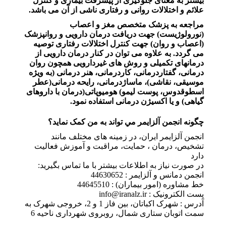
بیشتر به معنای جلوگیری از پیشرفت بیماری و کنترل
علائم و اختلالات روانی و رفتاری ناشی از آن می باشد.
مراجعه به پزشک متخصص مغز و اعصاب
(نورولوژیست) جهت دریافت درمان دارویی و روانپزشک
(اعصاب و روان) جهت کنترل اختلالات رفتاری توصیه
می گردد. به علاوه می توان در کنار درمان دارویی از
درمانهای تکمیلی و روش های غیردارویی همچون روان
درمانی، گفتاردرمانی، کاردرمانی، هنر درمانی (به ویژه
موسیقی، نقاشی)، ماساژدرمانی، رایحه درمانی(عطر
اسطوقدوس، پوست لیمو) هومیوپاتی(درمان با داروهای
گیاهی) و یا اکسیژن درمانی استفاده نمود.
چگونه انجمن آلزايمر مي تواند به من کمک نمايد؟
انجمن آلزایمر ایران، در زمینه های مختلف مانند
تشخیص، درمان ، حمایت، مراقبت و آموزش فعالیت
دارد
در صورت نیاز به اطلاعات بیشتر با ما تماس بگیرید:
انجمن دمانس و آلزایمر : 44630652
خط مشاوره (امور بیماران) : 44645510
پست الکترونیک : info@iranalz.ir
آدرس : شهرک اکباتان، بین فاز 1 و 2، خروجی شهرک به
سمت اتوبان ستاری شمال، روبروی شهرداری ناحیه 6