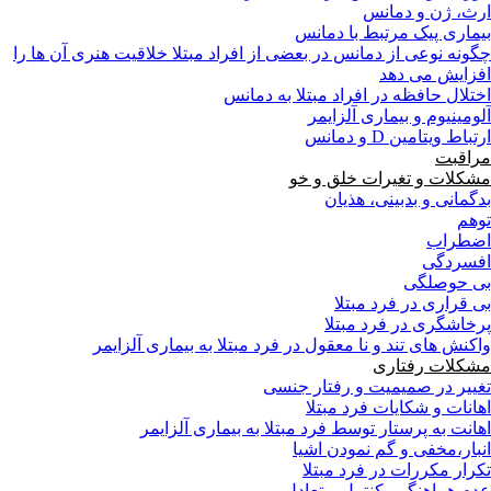
ارث، ژن و دمانس
بیماری پیک مرتبط با دمانس
چگونه نوعی از دمانس در بعضی از افراد مبتلا خلاقیت هنری آن ها را
افزایش می دهد
اختلال حافظه در افراد مبتلا به دمانس
آلومینیوم و بیماری آلزایمر
ارتباط ویتامین D و دمانس
مراقبت
مشکلات و تغیرات خلق و خو
بدگمانی و بدبینی، هذیان
توهم
اضطراب
افسردگی
بی حوصلگی
بی قراری در فرد مبتلا
پرخاشگری در فرد مبتلا
واکنش های تند و نا معقول در فرد مبتلا به بیماری آلزایمر
مشکلات رفتاری
تغییر در صمیمیت و رفتار جنسی
اهانات و شکایات فرد مبتلا
اهانت به پرستار توسط فرد مبتلا به بیماری آلزایمر
انبار،مخفی و گم نمودن اشیا
تکرار مکررات در فرد مبتلا
عدم هماهنگي، كنترل و تعادل