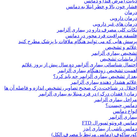
دیابت (مرض قند) و دمانس
فشار خون بالا و خطر ابتلا به دمانس
درمان
درمان دارویی
درمان های غیر دارویی
نکات کلی مصرف دارو در بیماری آلزایمر
فلسفه مراقبت فرد محور در دمانس
پرسش هایی که می توانید هنگام ملاقات با پزشک مطرح کنید
علائم و تشخیص
تشخیص بیماری آلزایمر
آزمایشات تشخیص
احتمال شناسائی بیماری آلزایمر ده سال پیش از بروز علائم
اهمیت تشخیص زودهنگام بیماری آلزایمر
بعد از تشخیص بیماری آلزایمر چه باید کرد؟
علائم هشدار دهنده بیماری آلزایمر
اختلال در شناخت،درک صحیح تصاویر، تشخیص اندازه و فاصله آن ها
زمان ( فقدان درک ) در فرد مبتلا به بیماری آلزایمر
مراحل بیماری آلزایمر
دمانس چیست؟
انواع دمانس
بیماری آلزایمر
دمانس فرونتو تمپورال FTD
دمانس ناشی از بیماری ایدز
کورساکوف (دمانس مرتبط با مصرف الکل)