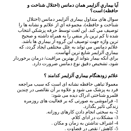
آيا بيماري آلزايمر همان دمانس (اختلال شناخت و
حافظه) است؟
سوال های متداول بیماری آلزایمر دمانس (اختلال
شناخت و حافظه)، مجموعه اي از علائم و نشانه ها را
توصيف مي كند. اين لغت توسط حرفه پزشكي انتخاب
شده تا کم ترین بار منفي را به همراه داشته و صحيح
ترين واژه جهت توصيف اين گروه از بيماري ها باشد.
علائم دمانس مي تواند به علل مختلفی ايجاد گردد، که
بیماری آلزایمر شایع ترین آنهاست.
برای آنکه بیمار بتواند از بهترین مراقبت/ درمان برخوردار
شود، تشخیص دقیق نوع دمانس ضرورت دارد.
علائم زودهنگام بيماري آلزايمر کدامند ؟
معمولا تباهی حافظه نشانه ای است که سبب مراجعه
فرد به پزشک می شود و علاوه بر آن نقائصی در چندین
قلمرو شناختی ادراک دیده می شود:
1- فراموشی به صورتی که بر فعالیت های روزمره
زندگی تاثیر بگذارد.
2- به سختی انجام دادن کارهای روزانه.
3- مشکلات در ادای کلام.
4- اشراف نداشتن به زمان و مکان .
5- کاهش / نقص در قضاوت .