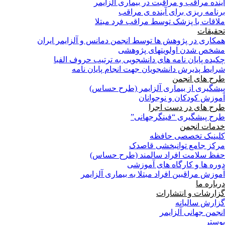
آینده مراقب و مراقبت در بیماری آلزایمر
برنامه ریزی برای آینده ی مراقب
ملاقات با پزشک توسط مراقب فرد مبتلا
تحقیقات
همکاری در پژوهش ها توسط انجمن دمانس و آلزایمر ایران
مشخص شدن اولویتهای پژوهشی
چکیده پایان نامه های دانشجویی به ترتیب حروف الفبا
شرایط پذیرش دانشجویان جهت انجام پایان نامه
طرح های انجمن
پیشگیری از بیماری آلزایمر (طرح حساس)
آموزش کودکان و نوجوانان
طرح های در دست اجرا
طرح پبشگیری “فینگرجهانی”
خدمات انجمن
کلینیک تخصصی حافظه
مرکز جامع توانبخشی قاصدک
حفظ سلامت افراد سالمند (طرح حساس)
دوره ها و کارگاه های آموزشی
آموزش مراقبین افراد مبتلا به بیماری آلزایمر
درباره ما
گزارشات و انتشارات
گزارش سالیانه
انجمن جهانی آلزایمر
پوستر