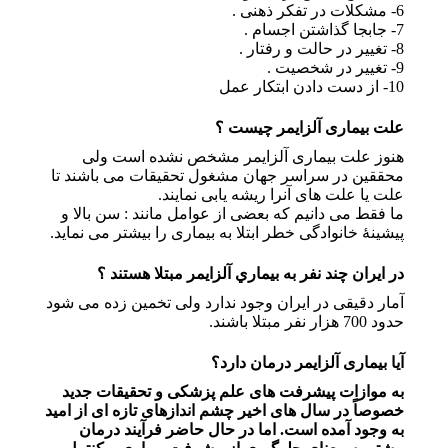
6- مشکلات در تفکر ذهنی .
7- جابجا گذاشتن اجسام .
8- تغییر در حالت و رفتار .
9- تغییر در شخصیت .
10- از دست دادن ابتکار عمل
علت بیماری آلزایمر چیست ؟
هنوز علت بیماری آلزایمر مشخص نشده است ولی
محققین در سراسر جهان مشغول تحقیقات می باشند تا
علت یا علت های آنرا ریشه یابی نمایند.
ما فقط می دانیم که بعضی از عوامل مانند : سن بالا و
پیشینۀ خانوادگی خطر ابتلا به بیماری را بیشتر می نماید.
در ايران چند نفر به بيماري آلزايمر مبتلا هستند ؟
آمار دقیقی در ایران وجود ندارد ولی تخمین زده می شود
حدود 700 هزار نفر مبتلا باشند.
آيا بیماری آلزایمر درمان دارد؟
به موازات پیشرفت های علم پزشکی و تحقیقات جدید
خصوصاً در سال های اخیر چشم اندازهای تازه ای از امید
به وجود آمده است. اما در حال حاضر فرآیند درمان