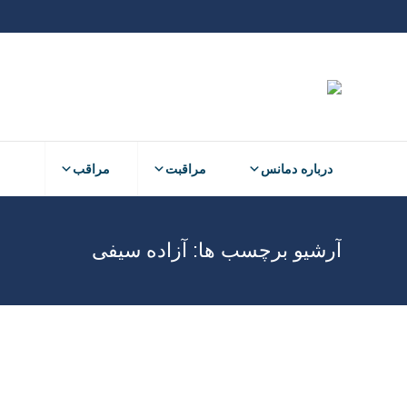
درباره دمانس
مراقبت
مراقب
آرشیو برچسب ها:
آزاده سیفی
مهر
16
1403