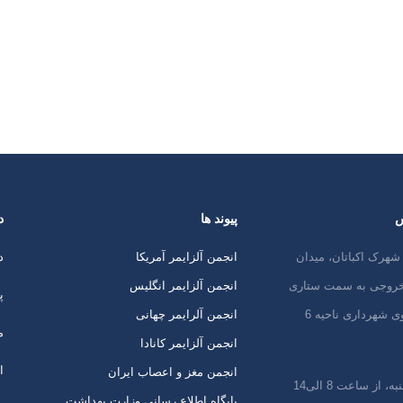
س
پیوند ها
د
شهرک اکباتان، میدان
انجمن آلزایمر آمریکا
د
 خروجی به سمت ستاری
انجمن آلزایمر انگلیس
پ
ی شهرداری ناحیه 6
انجمن آلرایمر چهانی
م
انجمن آلزایمر کانادا
ا
انجمن مغز و اعصاب ایران
 از ساعت 8 الی14
پایگاه اطلاع رسانی وزارت بهداشت