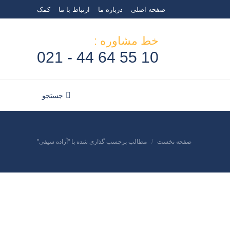
صفحه اصلی
درباره ما
ارتباط با ما
کمک
خط مشاوره :
10 55 64 44 - 021
جستجو
جستجو:
صفحه نخست
مطالب برچسب گذاری شده با "آزاده سیفی"
مکان شما: