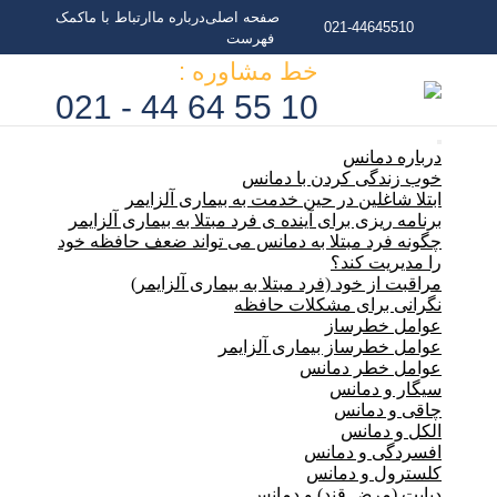
صفحه اصلی
درباره ما
ارتباط با ما
کمک
021-44645510
فهرست
خط مشاوره :
10 55 64 44 - 021
درباره دمانس
خوب زندگی کردن با دمانس
ابتلا شاغلین در حین خدمت به بیماری آلزایمر
برنامه ریزی برای آینده ی فرد مبتلا به بیماری آلزایمر
چگونه فرد مبتلا به دمانس می تواند ضعف حافظه خود
را مدیریت کند؟
مراقبت از خود (فرد مبتلا به بیماری آلزایمر)
نگرانی برای مشکلات حافظه
عوامل خطرساز
عوامل خطرساز بیماری آلزایمر
عوامل خطر دمانس
سیگار و دمانس
چاقی و دمانس
الکل و دمانس
افسردگی و دمانس
کلسترول و دمانس
دیابت (مرض قند) و دمانس