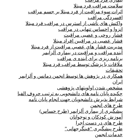
سلامت مراقب فرد مبتلا
اثرات سوء مراقبت از فرد مبتلا بر جسم مراقب
افسردگی مراقب
واکنش های ناشی از استرس در مراقب فرد مبتلا
انزوا و احساس تنهایی در مراقب
فشار روحی و عصبی مراقبت
فشار عصبی در مراقبین افراد مبتلا
مدیریت فشار هاي عصبي مراقبت از فرد مبتلا
آینده مراقب و مراقبت در بیماری آلزایمر
برنامه ریزی برای آینده ی مراقب
ملاقات با پزشک توسط مراقب فرد مبتلا
تحقیقات
همکاری در پژوهش ها توسط انجمن دمانس و آلزایمر
ایران
مشخص شدن اولویتهای پژوهشی
چکیده پایان نامه های دانشجویی به ترتیب حروف الفبا
شرایط پذیرش دانشجویان جهت انجام پایان نامه
طرح های انجمن
پیشگیری از بیماری آلزایمر (طرح حساس)
آموزش کودکان و نوجوانان
طرح های در دست اجرا
طرح پبشگیری “فینگرجهانی”
خدمات انجمن