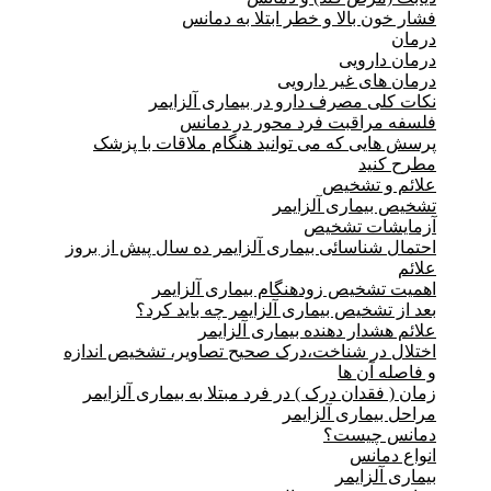
فشار خون بالا و خطر ابتلا به دمانس
درمان
درمان دارویی
درمان های غیر دارویی
نکات کلی مصرف دارو در بیماری آلزایمر
فلسفه مراقبت فرد محور در دمانس
پرسش هایی که می توانید هنگام ملاقات با پزشک
مطرح کنید
علائم و تشخیص
تشخیص بیماری آلزایمر
آزمایشات تشخیص
احتمال شناسائی بیماری آلزایمر ده سال پیش از بروز
علائم
اهمیت تشخیص زودهنگام بیماری آلزایمر
بعد از تشخیص بیماری آلزایمر چه باید کرد؟
علائم هشدار دهنده بیماری آلزایمر
اختلال در شناخت،درک صحیح تصاویر، تشخیص اندازه
و فاصله آن ها
زمان ( فقدان درک ) در فرد مبتلا به بیماری آلزایمر
مراحل بیماری آلزایمر
دمانس چیست؟
انواع دمانس
بیماری آلزایمر