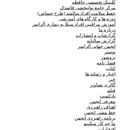
کلینیک تخصصی حافظه
مرکز جامع توانبخشی قاصدک
حفظ سلامت افراد سالمند (طرح حساس)
دوره ها و کارگاه های آموزشی
آموزش مراقبین افراد مبتلا به بیماری آلزایمر
درباره ما
گزارشات و انتشارات
گزارش سالیانه
انجمن جهانی آلزایمر
پوستر
بروشور
فصل نامه
کتاب
اخبار و رسانه ها
خبر
گالری تصاویر
فیلم
پادکست
معرفی انجمن
اهداف راهبردی
خط مشی انجمن
برنامه راهبردی انجمن
ما چه کار میکنیم
افتخارات