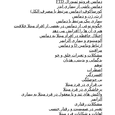
دمانس فرونتو تمپورال FTD
دمانس ناشی از بیماری ایدز
کورساکوف (دمانس مرتبط با مصرف الکل)
ارث، ژن و دمانس
بیماری پیک مرتبط با دمانس
چگونه نوعی از دمانس در بعضی از افراد مبتلا خلاقیت
هنری آن ها را افزایش می دهد
اختلال حافظه در افراد مبتلا به دمانس
آلومینیوم و بیماری آلزایمر
ارتباط ویتامین D و دمانس
مراقبت
مشکلات و تغیرات خلق و خو
بدگمانی و بدبینی، هذیان
توهم
اضطراب
افسردگی
بی حوصلگی
بی قراری در فرد مبتلا
پرخاشگری در فرد مبتلا
واکنش های تند و نا معقول در فرد مبتلا به بیماری
آلزایمر
مشکلات رفتاری
تغییر در صمیمیت و رفتار جنسی
اهانات و شکایات فرد مبتلا