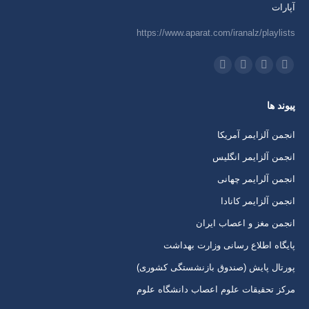
آپارات
https://www.aparat.com/iranalz/playlists
ما را دنبال کنید در:
اینستاگرام
ایمیل
واتساپ
تلگرام
باز
باز
باز
باز
پیوند ها
کردن
کردن
کردن
کردن
برگه
برگه
برگه
برگه
انجمن آلزایمر آمریکا
در
در
در
در
انجمن آلزایمر انگلیس
پنجره
پنجره
پنجره
پنجره
انجمن آلرایمر چهانی
جدید
جدید
جدید
جدید
انجمن آلزایمر کانادا
انجمن مغز و اعصاب ایران
پایگاه اطلاع رسانی وزارت بهداشت
پورتال پایش (صندوق بازنشستگی کشوری)
مرکز تحقیقات علوم اعصاب دانشگاه علوم