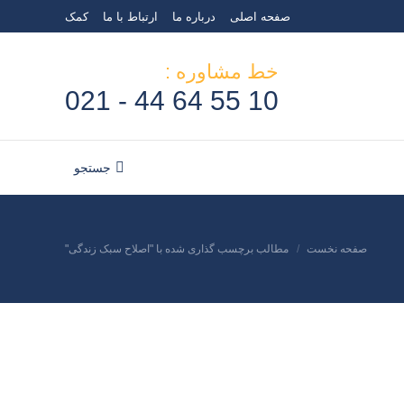
صفحه اصلی
درباره ما
ارتباط با ما
کمک
خط مشاوره :
10 55 64 44 - 021
جستجو
جستجو:
صفحه نخست
مطالب برچسب گذاری شده با "اصلاح سبک زندگی"
مکان شما: