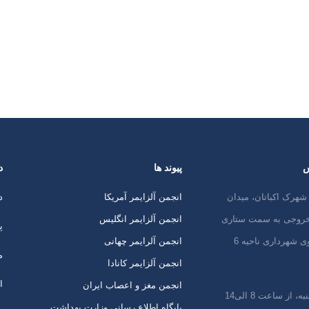
موضوع: “اصلاح سبک زندگی
ری از دمانس و بیماری آلزایمر،
ل خطر” کرد. این همایش در
ب
س
پیوند ها
د
شهرک اکباتان، میدان
انجمن آلزایمر آمریکا
د
 خروجی به سمت ستاری
انجمن آلزایمر انگلیس
پ
ی شهرداری ناحیه 6
انجمن آلرایمر چهانی
م
انجمن آلزایمر کانادا
ا
انجمن مغز و اعصاب ایران
 از ساعت 8 الی14
پایگاه اطلاع رسانی وزارت بهداشت