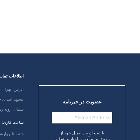
بین‌المللی از مطالعات مداخله‌ای است که
تخصصی با 
با هدف پیشگیری از دمانس و بیماری
برای پیشگی
آلزایمر از طریق اصلاح سبک زندگی، تغذیه
کاهش عوام
سالم، فعالیت‌های ذهنی و مدیریت…
راستای…
ادامه مطلب
ادامه مطل
اطلاعات تما
آدرس: تهران، 
بسیج، ابتدای
عضویت در خبرنامه
شمال، روبه رو
ساعت کاری:
با ثبت آدرس ایمیل خود از
شنبه تا چهارشنبه،
جدیدترین و آخرین اخبار مرتبط با