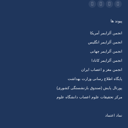
ما را دنبال کنید در:
اینستاگرام
ایمیل
واتساپ
تلگرام
باز
باز
باز
باز
پیوند ها
کردن
کردن
کردن
کردن
برگه
برگه
برگه
برگه
انجمن آلزایمر آمریکا
در
در
در
در
انجمن آلزایمر انگلیس
پنجره
پنجره
پنجره
پنجره
انجمن آلرایمر چهانی
جدید
جدید
جدید
جدید
انجمن آلزایمر کانادا
انجمن مغز و اعصاب ایران
پایگاه اطلاع رسانی وزارت بهداشت
پورتال پایش (صندوق بازنشستگی کشوری)
مرکز تحقیقات علوم اعصاب دانشگاه علوم
نماد اعتماد