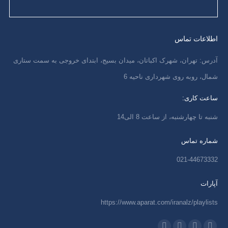
اطلاعات تماس
آدرس: تهران، شهرک اکباتان، میدان بسیج، ابتدای خروجی به سمت ستاری
شمال، روبه روی شهرداری ناحیه 6
ساعت کاری:
شنبه تا چهارشنبه، از ساعت 8 الی14
شماره تماس
021-44673332
آپارات
https://www.aparat.com/iranalz/playlists
ما را دنبال کنید در: