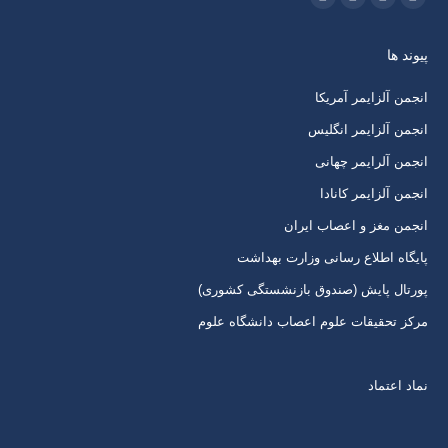
اینستاگرام
ایمیل
واتساپ
تلگرام
باز
باز
باز
باز
پیوند ها
کردن
کردن
کردن
کردن
برگه
برگه
برگه
برگه
انجمن آلزایمر آمریکا
در
در
در
در
انجمن آلزایمر انگلیس
پنجره
پنجره
پنجره
پنجره
انجمن آلرایمر چهانی
جدید
جدید
جدید
جدید
انجمن آلزایمر کانادا
انجمن مغز و اعصاب ایران
پایگاه اطلاع رسانی وزارت بهداشت
پورتال پایش (صندوق بازنشستگی کشوری)
مرکز تحقیقات علوم اعصاب دانشگاه علوم
نماد اعتماد