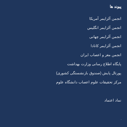
باز
باز
باز
باز
پیوند ها
کردن
کردن
کردن
کردن
برگه
برگه
برگه
برگه
انجمن آلزایمر آمریکا
در
در
در
در
انجمن آلزایمر انگلیس
پنجره
پنجره
پنجره
پنجره
انجمن آلرایمر چهانی
جدید
جدید
جدید
جدید
انجمن آلزایمر کانادا
انجمن مغز و اعصاب ایران
پایگاه اطلاع رسانی وزارت بهداشت
پورتال پایش (صندوق بازنشستگی کشوری)
مرکز تحقیقات علوم اعصاب دانشگاه علوم
نماد اعتماد