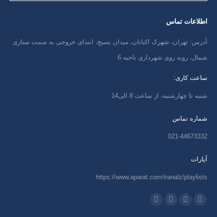
اطلاعات تماس
آدرس: تهران، شهرک اکباتان، میدان بسیج، ابتدای خروجی به سمت ستاری
شمال، روبه روی شهرداری ناحیه 6
ساعت کاری:
شنبه تا چهارشنبه، از ساعت 8 الی14
شماره تماس
021-44673332
آپارات
https://www.aparat.com/iranalz/playlists
ما را دنبال کنید در:
اینستاگرام
ایمیل
واتساپ
تلگرام