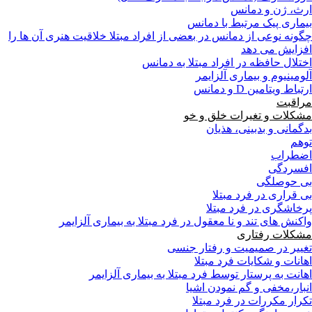
ارث، ژن و دمانس
بیماری پیک مرتبط با دمانس
چگونه نوعی از دمانس در بعضی از افراد مبتلا خلاقیت هنری آن ها را
افزایش می دهد
اختلال حافظه در افراد مبتلا به دمانس
آلومینیوم و بیماری آلزایمر
ارتباط ویتامین D و دمانس
مراقبت
مشکلات و تغیرات خلق و خو
بدگمانی و بدبینی، هذیان
توهم
اضطراب
افسردگی
بی حوصلگی
بی قراری در فرد مبتلا
پرخاشگری در فرد مبتلا
واکنش های تند و نا معقول در فرد مبتلا به بیماری آلزایمر
مشکلات رفتاری
تغییر در صمیمیت و رفتار جنسی
اهانات و شکایات فرد مبتلا
اهانت به پرستار توسط فرد مبتلا به بیماری آلزایمر
انبار،مخفی و گم نمودن اشیا
تکرار مکررات در فرد مبتلا