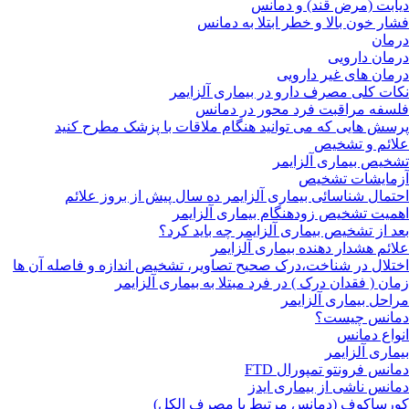
دیابت (مرض قند) و دمانس
فشار خون بالا و خطر ابتلا به دمانس
درمان
درمان دارویی
درمان های غیر دارویی
نکات کلی مصرف دارو در بیماری آلزایمر
فلسفه مراقبت فرد محور در دمانس
پرسش هایی که می توانید هنگام ملاقات با پزشک مطرح کنید
علائم و تشخیص
تشخیص بیماری آلزایمر
آزمایشات تشخیص
احتمال شناسائی بیماری آلزایمر ده سال پیش از بروز علائم
اهمیت تشخیص زودهنگام بیماری آلزایمر
بعد از تشخیص بیماری آلزایمر چه باید کرد؟
علائم هشدار دهنده بیماری آلزایمر
اختلال در شناخت،درک صحیح تصاویر، تشخیص اندازه و فاصله آن ها
زمان ( فقدان درک ) در فرد مبتلا به بیماری آلزایمر
مراحل بیماری آلزایمر
دمانس چیست؟
انواع دمانس
بیماری آلزایمر
دمانس فرونتو تمپورال FTD
دمانس ناشی از بیماری ایدز
کورساکوف (دمانس مرتبط با مصرف الکل)