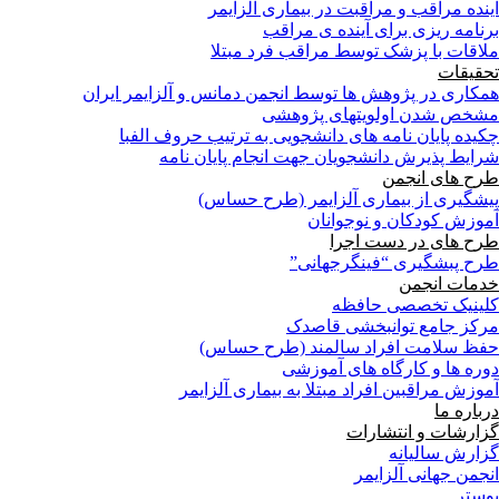
آینده مراقب و مراقبت در بیماری آلزایمر
برنامه ریزی برای آینده ی مراقب
ملاقات با پزشک توسط مراقب فرد مبتلا
تحقیقات
همکاری در پژوهش ها توسط انجمن دمانس و آلزایمر ایران
مشخص شدن اولویتهای پژوهشی
چکیده پایان نامه های دانشجویی به ترتیب حروف الفبا
شرایط پذیرش دانشجویان جهت انجام پایان نامه
طرح های انجمن
پیشگیری از بیماری آلزایمر (طرح حساس)
آموزش کودکان و نوجوانان
طرح های در دست اجرا
طرح پبشگیری “فینگرجهانی”
خدمات انجمن
کلینیک تخصصی حافظه
مرکز جامع توانبخشی قاصدک
حفظ سلامت افراد سالمند (طرح حساس)
دوره ها و کارگاه های آموزشی
آموزش مراقبین افراد مبتلا به بیماری آلزایمر
درباره ما
گزارشات و انتشارات
گزارش سالیانه
انجمن جهانی آلزایمر
پوستر