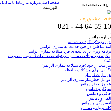
صفحه اصلی
درباره ما
ارتباط با ما
کمک
021-44645510
فهرست
خط مشاوره :
10 55 64 44 - 021
درباره دمانس
خوب زندگی کردن با دمانس
ابتلا شاغلین در حین خدمت به بیماری آلزایمر
برنامه ریزی برای آینده ی فرد مبتلا به بیماری آلزایمر
چگونه فرد مبتلا به دمانس می تواند ضعف حافظه خود را مدیریت
کند؟
مراقبت از خود (فرد مبتلا به بیماری آلزایمر)
نگرانی برای مشکلات حافظه
عوامل خطرساز
عوامل خطرساز بیماری آلزایمر
عوامل خطر دمانس
سیگار و دمانس
چاقی و دمانس
الکل و دمانس
افسردگی و دمانس
کلسترول و دمانس