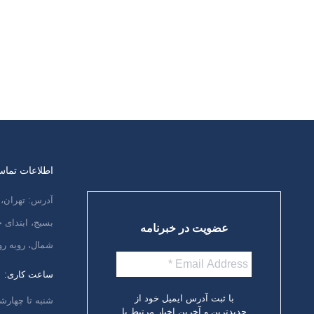
بهبود کیفیت زندگی افراد مبتلا به دمانس
استفاده نشده است در حالی که می تواند
هم مقرون به صرفه باشد و هم توانائی های
افراد…
ادامه مطلب
اطلاعات تما
آدرس: تهران، 
بسیج، ابتدای
عضویت در خبرنامه
شمال، روبه رو
ساعت کاری:
با ثبت آدرس ایمیل خود از
شنبه تا چهارشنبه،
جدیدترین و آخرین اخبار مرتبط با