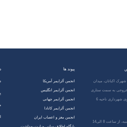
س
پیوند ها
د
شهرک اکباتان، میدان
انجمن آلزایمر آمریکا
د
 خروجی به سمت ستاری
انجمن آلزایمر انگلیس
پ
ی شهرداری ناحیه 6
انجمن آلرایمر چهانی
م
انجمن آلزایمر کانادا
ا
انجمن مغز و اعصاب ایران
 از ساعت 8 الی14
پایگاه اطلاع رسانی وزارت بهداشت