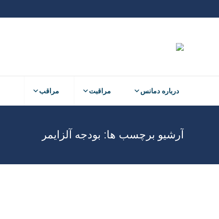
درباره دمانس
مراقبت
مراقب
آرشیو برچسب ها:
بودجه آلزایمر
شهریور
27
1404