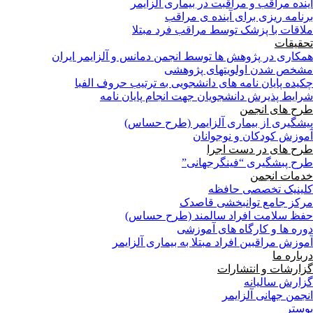
آینده مراقب و مراقبت در بیماری آلزایمر
برنامه ریزی برای آینده ی مراقب
ملاقات با پزشک توسط مراقب فرد مبتلا
تحقیقات
همکاری در پژوهش ها توسط انجمن دمانس و آلزایمر ایران
مشخص شدن اولویتهای پژوهشی
چکیده پایان نامه های دانشجویی به ترتیب حروف الفبا
شرایط پذیرش دانشجویان جهت انجام پایان نامه
طرح های انجمن
پیشگیری از بیماری آلزایمر (طرح حساس)
آموزش کودکان و نوجوانان
طرح های در دست اجرا
طرح پبشگیری “فینگرجهانی”
خدمات انجمن
کلینیک تخصصی حافظه
مرکز جامع توانبخشی قاصدک
حفظ سلامت افراد سالمند (طرح حساس)
دوره ها و کارگاه های آموزشی
آموزش مراقبین افراد مبتلا به بیماری آلزایمر
درباره ما
گزارشات و انتشارات
گزارش سالیانه
انجمن جهانی آلزایمر
پوستر