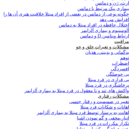
ارث، ژن و دمانس
بیماری پیک مرتبط با دمانس
چگونه نوعی از دمانس در بعضی از افراد مبتلا خلاقیت هنری آن ها را
افزایش می دهد
اختلال حافظه در افراد مبتلا به دمانس
آلومینیوم و بیماری آلزایمر
ارتباط ویتامین D و دمانس
مراقبت
مشکلات و تغیرات خلق و خو
بدگمانی و بدبینی، هذیان
توهم
اضطراب
افسردگی
بی حوصلگی
بی قراری در فرد مبتلا
پرخاشگری در فرد مبتلا
واکنش های تند و نا معقول در فرد مبتلا به بیماری آلزایمر
مشکلات رفتاری
تغییر در صمیمیت و رفتار جنسی
اهانات و شکایات فرد مبتلا
اهانت به پرستار توسط فرد مبتلا به بیماری آلزایمر
انبار،مخفی و گم نمودن اشیا
تکرار مکررات در فرد مبتلا
عدم هماهنگي، كنترل و تعادل