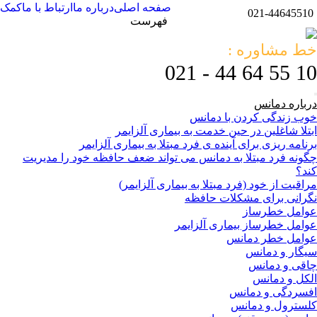
صفحه اصلی
درباره ما
ارتباط با ما
کمک
021-44645510
فهرست
خط مشاوره :
10 55 64 44 - 021
درباره دمانس
خوب زندگی کردن با دمانس
ابتلا شاغلین در حین خدمت به بیماری آلزایمر
برنامه ریزی برای آینده ی فرد مبتلا به بیماری آلزایمر
چگونه فرد مبتلا به دمانس می تواند ضعف حافظه خود را مدیریت
کند؟
مراقبت از خود (فرد مبتلا به بیماری آلزایمر)
نگرانی برای مشکلات حافظه
عوامل خطرساز
عوامل خطرساز بیماری آلزایمر
عوامل خطر دمانس
سیگار و دمانس
چاقی و دمانس
الکل و دمانس
افسردگی و دمانس
کلسترول و دمانس