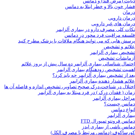
دیابت (مرض قند) و دمانس
فشار خون بالا و خطر ابتلا به دمانس
درمان
درمان دارویی
درمان های غیر دارویی
نکات کلی مصرف دارو در بیماری آلزایمر
فلسفه مراقبت فرد محور در دمانس
پرسش هایی که می توانید هنگام ملاقات با پزشک مطرح کنید
علائم و تشخیص
تشخیص بیماری آلزایمر
آزمایشات تشخیص
احتمال شناسائی بیماری آلزایمر ده سال پیش از بروز علائم
اهمیت تشخیص زودهنگام بیماری آلزایمر
بعد از تشخیص بیماری آلزایمر چه باید کرد؟
علائم هشدار دهنده بیماری آلزایمر
اختلال در شناخت،درک صحیح تصاویر، تشخیص اندازه و فاصله آن ها
زمان ( فقدان درک ) در فرد مبتلا به بیماری آلزایمر
مراحل بیماری آلزایمر
دمانس چیست؟
انواع دمانس
بیماری آلزایمر
دمانس فرونتو تمپورال FTD
دمانس ناشی از بیماری ایدز
کورساکوف (دمانس مرتبط با مصرف الکل)